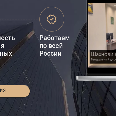
ность
Работаем
ия
по всей
нных
России
ЦИЯ