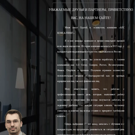
УВАЖАЕМЫЕ ДРУЗЬЯ И ПАРТНЕРЫ, ПРИВЕТСТВУЮ
ВАС, НА НАШЕМ САЙТЕ!
Меня зовут Сергей, я, основатель компании «АЛС
КОНСАЛТИНГ».
Я и моя команда занимаемся профессиональной оценкой
всех видов имущества. История компании началась в 2013 году, с
каждым годом мы развиваемся и растём, охватывая всю Россию.
За прошедшее время, мы успели поработать с такими
компаниями как: LG Group, Газпром, Ростех, Росэлектроника,
Финам, Сбербанк и прочими. Получили огромное количество
положительных отзывов и благодарностей как от крупных
юридических лиц, так и от физических лиц.
Могу ответственно заявить, что работаю с
профессионалами своего дела, которые, выполняют работу
качественно и оперативно. Ни всегда получается работать по
заданному шаблону, т.к. каждая ситуация клиента, по-своему
уникальна и конечно мы всегда ставим в приоритет требования
клиента.
Сфера, выбранная 15 лет назад, началась с обучения и с
каждым годом, мы продолжаем развиваться, на сегодняшний день
наработали колоссальный опыт и продолжаем его получать.