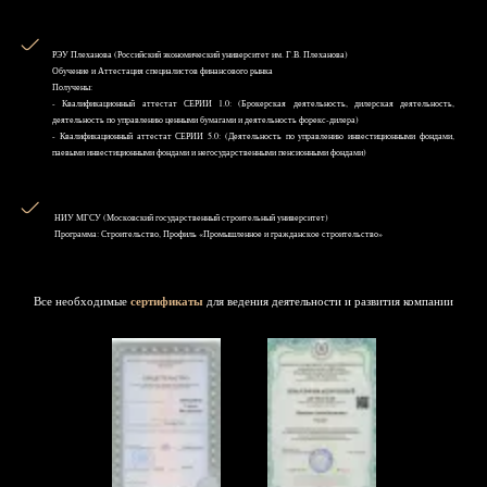
РЭУ Плеханова (Российский экономический университет им. Г.В. Плеханова)
Обучение и Аттестация специалистов финансового рынка
Получены:
- Квалификационный аттестат СЕРИИ 1.0: (Брокерская деятельность, дилерская деятельность,
деятельность по управлению ценными бумагами и деятельность форекс-дилера)
- Квалификационный аттестат СЕРИИ 5.0: (Деятельность по управлению инвестиционными фондами,
паевыми инвестиционными фондами и негосударственными пенсионными фондами)
НИУ MГСУ (Московский государственный строительный университет)
Программа: Строительство, Профиль «Промышленное и гражданское строительство»
Все необходимые
сертификаты
для ведения деятельности и развития компании