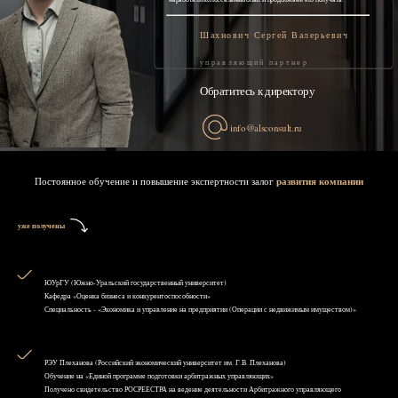
Шахнович Сергей Валерьевич
управляющий партнер
Обратитесь к директору
info@alsconsult.ru
Постоянное обучение и повышение экспертности залог
развития компании
уже получены
ЮУрГУ (Южно-Уральский государственный университет)
Кафедра «Оценка бизнеса и конкурентоспособности»
Специальность - «Экономика и управление на предприятии (Операции с недвижимым имуществом)»
РЭУ Плеханова (Российский экономический университет им. Г.В. Плеханова)
Обучение на «Единой программе подготовки арбитражных управляющих»
Получено свидетельство РОСРЕЕСТРА на ведение деятельности Арбитражного управляющего