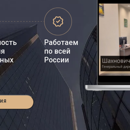
ность
Работаем
ия
по всей
нных
России
ЦИЯ