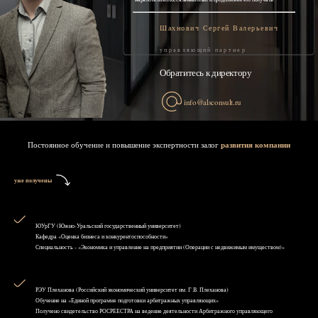
Шахнович Сергей Валерьевич
управляющий партнер
Обратитесь к директору
info@alsconsult.ru
Постоянное обучение и повышение экспертности залог
развития компании
уже получены
ЮУрГУ (Южно-Уральский государственный университет)
Кафедра «Оценка бизнеса и конкурентоспособности»
Специальность - «Экономика и управление на предприятии (Операции с недвижимым имуществом)»
РЭУ Плеханова (Российский экономический университет им. Г.В. Плеханова)
Обучение на «Единой программе подготовки арбитражных управляющих»
Получено свидетельство РОСРЕЕСТРА на ведение деятельности Арбитражного управляющего