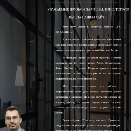
УВАЖАЕМЫЕ ДРУЗЬЯ И ПАРТНЕРЫ, ПРИВЕТСТВУЮ
ВАС, НА НАШЕМ САЙТЕ!
Меня зовут Сергей, я, основатель компании «АЛС
КОНСАЛТИНГ».
Я и моя команда занимаемся профессиональной оценкой
всех видов имущества. История компании началась в 2013 году, с
каждым годом мы развиваемся и растём, охватывая всю Россию.
За прошедшее время, мы успели поработать с такими
компаниями как: LG Group, Газпром, Ростех, Росэлектроника,
Финам, Сбербанк и прочими. Получили огромное количество
положительных отзывов и благодарностей как от крупных
юридических лиц, так и от физических лиц.
Могу ответственно заявить, что работаю с
профессионалами своего дела, которые, выполняют работу
качественно и оперативно. Ни всегда получается работать по
заданному шаблону, т.к. каждая ситуация клиента, по-своему
уникальна и конечно мы всегда ставим в приоритет требования
клиента.
Сфера, выбранная 15 лет назад, началась с обучения и с
каждым годом, мы продолжаем развиваться, на сегодняшний день
наработали колоссальный опыт и продолжаем его получать.