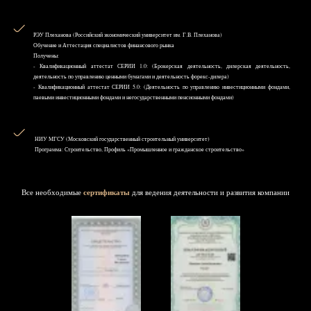
РЭУ Плеханова (Российский экономический университет им. Г.В. Плеханова)
Обучение и Аттестация специалистов финансового рынка
Получены:
- Квалификационный аттестат СЕРИИ 1.0: (Брокерская деятельность, дилерская деятельность,
деятельность по управлению ценными бумагами и деятельность форекс-дилера)
- Квалификационный аттестат СЕРИИ 5.0: (Деятельность по управлению инвестиционными фондами,
паевыми инвестиционными фондами и негосударственными пенсионными фондами)
НИУ MГСУ (Московский государственный строительный университет)
Программа: Строительство, Профиль «Промышленное и гражданское строительство»
Все необходимые
сертификаты
для ведения деятельности и развития компании