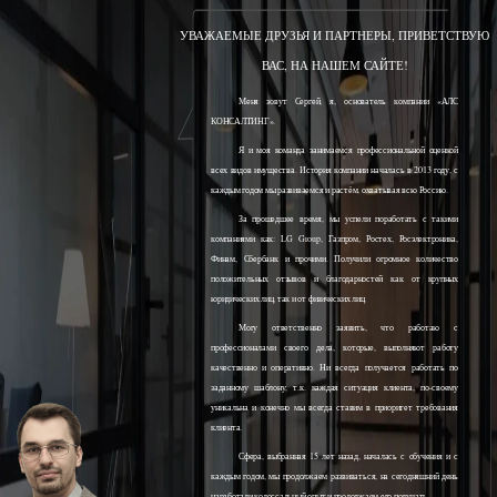
УВАЖАЕМЫЕ ДРУЗЬЯ И ПАРТНЕРЫ, ПРИВЕТСТВУЮ
ВАС, НА НАШЕМ САЙТЕ!
Меня зовут Сергей, я, основатель компании «АЛС
КОНСАЛТИНГ».
Я и моя команда занимаемся профессиональной оценкой
всех видов имущества. История компании началась в 2013 году, с
каждым годом мы развиваемся и растём, охватывая всю Россию.
За прошедшее время, мы успели поработать с такими
компаниями как: LG Group, Газпром, Ростех, Росэлектроника,
Финам, Сбербанк и прочими. Получили огромное количество
положительных отзывов и благодарностей как от крупных
юридических лиц, так и от физических лиц.
Могу ответственно заявить, что работаю с
профессионалами своего дела, которые, выполняют работу
качественно и оперативно. Ни всегда получается работать по
заданному шаблону, т.к. каждая ситуация клиента, по-своему
уникальна и конечно мы всегда ставим в приоритет требования
клиента.
Сфера, выбранная 15 лет назад, началась с обучения и с
каждым годом, мы продолжаем развиваться, на сегодняшний день
наработали колоссальный опыт и продолжаем его получать.