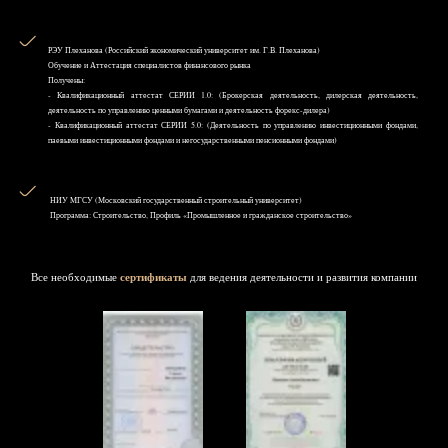
РЭУ Плеханова (Российский экономический университет им. Г.В. Плеханова)
Обучение и Аттестация специалистов финансового рынка
Получены:
- Квалификационный аттестат СЕРИИ 1.0: (Брокерская деятельность, дилерская деятельность,
деятельность по управлению ценными бумагами и деятельность форекс-дилера)
- Квалификационный аттестат СЕРИИ 5.0: (Деятельность по управлению инвестиционными фондами,
паевыми инвестиционными фондами и негосударственными пенсионными фондами)
НИУ MГСУ (Московский государственный строительный университет)
Программа: Строительство, Профиль «Промышленное и гражданское строительство»
Все необходимые
сертификаты
для ведения деятельности и развития компании