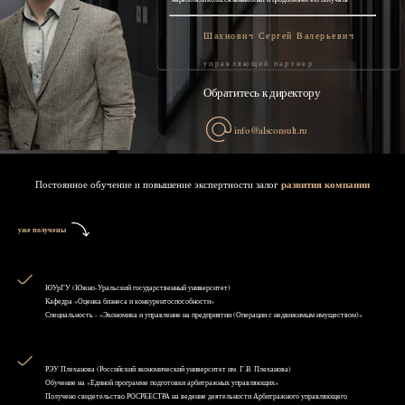
Шахнович Сергей Валерьевич
управляющий партнер
Обратитесь к директору
info@alsconsult.ru
Постоянное обучение и повышение экспертности залог
развития компании
уже получены
ЮУрГУ (Южно-Уральский государственный университет)
Кафедра «Оценка бизнеса и конкурентоспособности»
Специальность - «Экономика и управление на предприятии (Операции с недвижимым имуществом)»
РЭУ Плеханова (Российский экономический университет им. Г.В. Плеханова)
Обучение на «Единой программе подготовки арбитражных управляющих»
Получено свидетельство РОСРЕЕСТРА на ведение деятельности Арбитражного управляющего