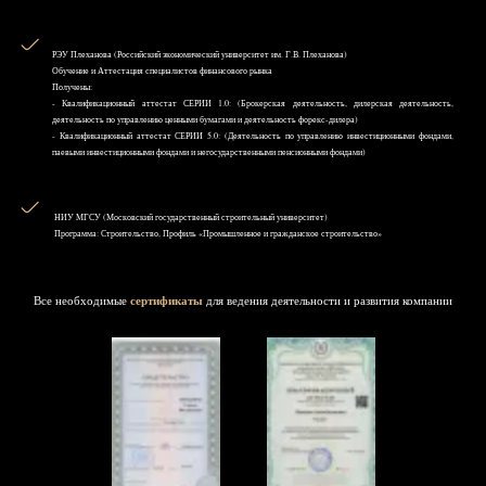
РЭУ Плеханова (Российский экономический университет им. Г.В. Плеханова)
Обучение и Аттестация специалистов финансового рынка
Получены:
- Квалификационный аттестат СЕРИИ 1.0: (Брокерская деятельность, дилерская деятельность,
деятельность по управлению ценными бумагами и деятельность форекс-дилера)
- Квалификационный аттестат СЕРИИ 5.0: (Деятельность по управлению инвестиционными фондами,
паевыми инвестиционными фондами и негосударственными пенсионными фондами)
НИУ MГСУ (Московский государственный строительный университет)
Программа: Строительство, Профиль «Промышленное и гражданское строительство»
Все необходимые
сертификаты
для ведения деятельности и развития компании