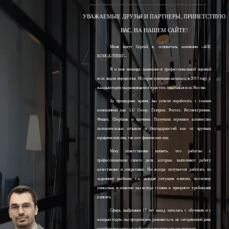
УВАЖАЕМЫЕ ДРУЗЬЯ И ПАРТНЕРЫ, ПРИВЕТСТВУЮ
ВАС, НА НАШЕМ САЙТЕ!
Меня зовут Сергей, я, основатель компании «АЛС
КОНСАЛТИНГ».
Я и моя команда занимаемся профессиональной оценкой
всех видов имущества. История компании началась в 2013 году, с
каждым годом мы развиваемся и растём, охватывая всю Россию.
За прошедшее время, мы успели поработать с такими
компаниями как: LG Group, Газпром, Ростех, Росэлектроника,
Финам, Сбербанк и прочими. Получили огромное количество
положительных отзывов и благодарностей как от крупных
юридических лиц, так и от физических лиц.
Могу ответственно заявить, что работаю с
профессионалами своего дела, которые, выполняют работу
качественно и оперативно. Ни всегда получается работать по
заданному шаблону, т.к. каждая ситуация клиента, по-своему
уникальна и конечно мы всегда ставим в приоритет требования
клиента.
Сфера, выбранная 15 лет назад, началась с обучения и с
каждым годом, мы продолжаем развиваться, на сегодняшний день
наработали колоссальный опыт и продолжаем его получать.