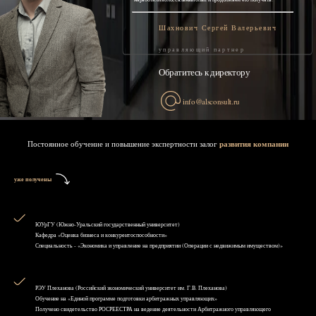
Шахнович Сергей Валерьевич
управляющий партнер
Обратитесь к директору
info@alsconsult.ru
Постоянное обучение и повышение экспертности залог
развития компании
уже получены
ЮУрГУ (Южно-Уральский государственный университет)
Кафедра «Оценка бизнеса и конкурентоспособности»
Специальность - «Экономика и управление на предприятии (Операции с недвижимым имуществом)»
РЭУ Плеханова (Российский экономический университет им. Г.В. Плеханова)
Обучение на «Единой программе подготовки арбитражных управляющих»
Получено свидетельство РОСРЕЕСТРА на ведение деятельности Арбитражного управляющего