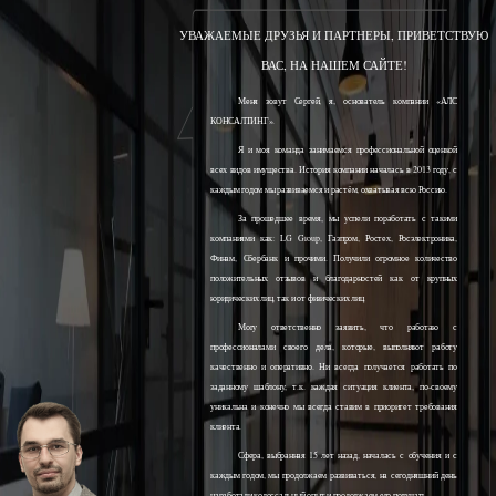
УВАЖАЕМЫЕ ДРУЗЬЯ И ПАРТНЕРЫ, ПРИВЕТСТВУЮ
ВАС, НА НАШЕМ САЙТЕ!
Меня зовут Сергей, я, основатель компании «АЛС
КОНСАЛТИНГ».
Я и моя команда занимаемся профессиональной оценкой
всех видов имущества. История компании началась в 2013 году, с
каждым годом мы развиваемся и растём, охватывая всю Россию.
За прошедшее время, мы успели поработать с такими
компаниями как: LG Group, Газпром, Ростех, Росэлектроника,
Финам, Сбербанк и прочими. Получили огромное количество
положительных отзывов и благодарностей как от крупных
юридических лиц, так и от физических лиц.
Могу ответственно заявить, что работаю с
профессионалами своего дела, которые, выполняют работу
качественно и оперативно. Ни всегда получается работать по
заданному шаблону, т.к. каждая ситуация клиента, по-своему
уникальна и конечно мы всегда ставим в приоритет требования
клиента.
Сфера, выбранная 15 лет назад, началась с обучения и с
каждым годом, мы продолжаем развиваться, на сегодняшний день
наработали колоссальный опыт и продолжаем его получать.