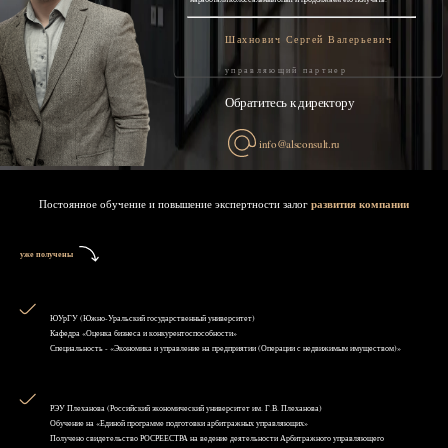
Шахнович Сергей Валерьевич
управляющий партнер
Обратитесь к директору
info@alsconsult.ru
Постоянное обучение и повышение экспертности залог
развития компании
уже получены
ЮУрГУ (Южно-Уральский государственный университет)
Кафедра «Оценка бизнеса и конкурентоспособности»
Специальность - «Экономика и управление на предприятии (Операции с недвижимым имуществом)»
РЭУ Плеханова (Российский экономический университет им. Г.В. Плеханова)
Обучение на «Единой программе подготовки арбитражных управляющих»
Получено свидетельство РОСРЕЕСТРА на ведение деятельности Арбитражного управляющего