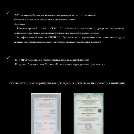
РЭУ Плеханова (Российский экономический университет им. Г.В. Плеханова)
Обучение и Аттестация специалистов финансового рынка
Получены:
- Квалификационный аттестат СЕРИИ 1.0: (Брокерская деятельность, дилерская деятельность,
деятельность по управлению ценными бумагами и деятельность форекс-дилера)
- Квалификационный аттестат СЕРИИ 5.0: (Деятельность по управлению инвестиционными фондами,
паевыми инвестиционными фондами и негосударственными пенсионными фондами)
НИУ MГСУ (Московский государственный строительный университет)
Программа: Строительство, Профиль «Промышленное и гражданское строительство»
Все необходимые
сертификаты
для ведения деятельности и развития компании