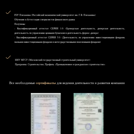
РЭУ Плеханова (Российский экономический университет им. Г.В. Плеханова)
Обучение и Аттестация специалистов финансового рынка
Получены:
- Квалификационный аттестат СЕРИИ 1.0: (Брокерская деятельность, дилерская деятельность,
деятельность по управлению ценными бумагами и деятельность форекс-дилера)
- Квалификационный аттестат СЕРИИ 5.0: (Деятельность по управлению инвестиционными фондами,
паевыми инвестиционными фондами и негосударственными пенсионными фондами)
НИУ MГСУ (Московский государственный строительный университет)
Программа: Строительство, Профиль «Промышленное и гражданское строительство»
Все необходимые
сертификаты
для ведения деятельности и развития компании