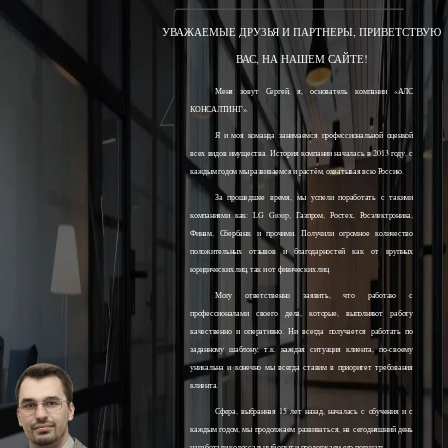
УВАЖАЕМЫЕ ДРУЗЬЯ И ПАРТНЕРЫ, ПРИВЕТСТВУЮ
ВАС, НА НАШЕМ САЙТЕ!
Меня зовут Сергей, я, основатель компании «АЛС
КОНСАЛТИНГ».
Я и моя команда занимаемся профессиональной оценкой
всех видов имущества. История компании началась в 2013 году, с
каждым годом мы развиваемся и растём, охватывая всю Россию.
За прошедшее время, мы успели поработать с такими
компаниями как: LG Group, Газпром, Ростех, Росэлектроника,
Финам, Сбербанк и прочими. Получили огромное количество
положительных отзывов и благодарностей как от крупных
юридических лиц, так и от физических лиц.
Могу ответственно заявить, что работаю с
профессионалами своего дела, которые, выполняют работу
качественно и оперативно. Ни всегда получается работать по
заданному шаблону, т.к. каждая ситуация клиента, по-своему
уникальна и конечно мы всегда ставим в приоритет требования
клиента.
Сфера, выбранная 15 лет назад, началась с обучения и с
каждым годом, мы продолжаем развиваться, на сегодняшний день
наработали колоссальный опыт и продолжаем его получать.