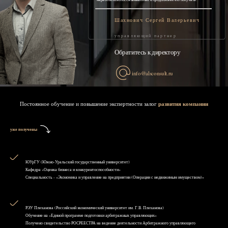
Шахнович Сергей Валерьевич
управляющий партнер
Обратитесь к директору
info@alsconsult.ru
Постоянное обучение и повышение экспертности залог
развития компании
уже получены
ЮУрГУ (Южно-Уральский государственный университет)
Кафедра «Оценка бизнеса и конкурентоспособности»
Специальность - «Экономика и управление на предприятии (Операции с недвижимым имуществом)»
РЭУ Плеханова (Российский экономический университет им. Г.В. Плеханова)
Обучение на «Единой программе подготовки арбитражных управляющих»
Получено свидетельство РОСРЕЕСТРА на ведение деятельности Арбитражного управляющего