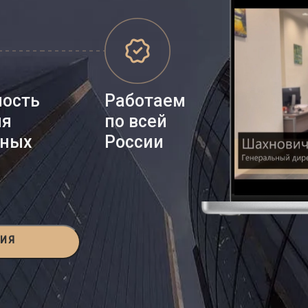
ность
Работаем
ия
по всей
нных
России
ЦИЯ