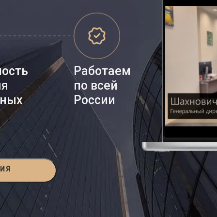
ность
Работаем
ия
по всей
нных
России
ЦИЯ