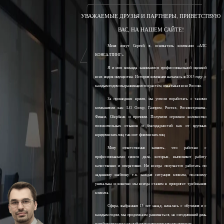
УВАЖАЕМЫЕ ДРУЗЬЯ И ПАРТНЕРЫ, ПРИВЕТСТВУЮ
ВАС, НА НАШЕМ САЙТЕ!
Меня зовут Сергей, я, основатель компании «АЛС
КОНСАЛТИНГ».
Я и моя команда занимаемся профессиональной оценкой
всех видов имущества. История компании началась в 2013 году, с
каждым годом мы развиваемся и растём, охватывая всю Россию.
За прошедшее время, мы успели поработать с такими
компаниями как: LG Group, Газпром, Ростех, Росэлектроника,
Финам, Сбербанк и прочими. Получили огромное количество
положительных отзывов и благодарностей как от крупных
юридических лиц, так и от физических лиц.
Могу ответственно заявить, что работаю с
профессионалами своего дела, которые, выполняют работу
качественно и оперативно. Ни всегда получается работать по
заданному шаблону, т.к. каждая ситуация клиента, по-своему
уникальна и конечно мы всегда ставим в приоритет требования
клиента.
Сфера, выбранная 15 лет назад, началась с обучения и с
каждым годом, мы продолжаем развиваться, на сегодняшний день
наработали колоссальный опыт и продолжаем его получать.