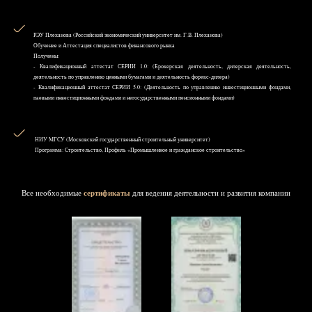
РЭУ Плеханова (Российский экономический университет им. Г.В. Плеханова)
Обучение и Аттестация специалистов финансового рынка
Получены:
- Квалификационный аттестат СЕРИИ 1.0: (Брокерская деятельность, дилерская деятельность,
деятельность по управлению ценными бумагами и деятельность форекс-дилера)
- Квалификационный аттестат СЕРИИ 5.0: (Деятельность по управлению инвестиционными фондами,
паевыми инвестиционными фондами и негосударственными пенсионными фондами)
НИУ MГСУ (Московский государственный строительный университет)
Программа: Строительство, Профиль «Промышленное и гражданское строительство»
Все необходимые
сертификаты
для ведения деятельности и развития компании