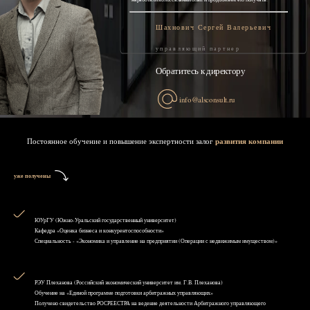
Шахнович Сергей Валерьевич
управляющий партнер
Обратитесь к директору
info@alsconsult.ru
Постоянное обучение и повышение экспертности залог
развития компании
уже получены
ЮУрГУ (Южно-Уральский государственный университет)
Кафедра «Оценка бизнеса и конкурентоспособности»
Специальность - «Экономика и управление на предприятии (Операции с недвижимым имуществом)»
РЭУ Плеханова (Российский экономический университет им. Г.В. Плеханова)
Обучение на «Единой программе подготовки арбитражных управляющих»
Получено свидетельство РОСРЕЕСТРА на ведение деятельности Арбитражного управляющего