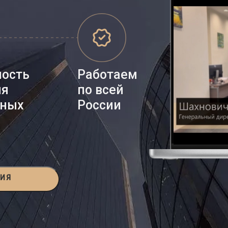
ность
Работаем
ия
по всей
нных
России
ЦИЯ