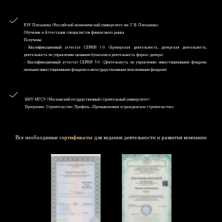
РЭУ Плеханова (Российский экономический университет им. Г.В. Плеханова)
Обучение и Аттестация специалистов финансового рынка
Получены:
- Квалификационный аттестат СЕРИИ 1.0: (Брокерская деятельность, дилерская деятельность,
деятельность по управлению ценными бумагами и деятельность форекс-дилера)
- Квалификационный аттестат СЕРИИ 5.0: (Деятельность по управлению инвестиционными фондами,
паевыми инвестиционными фондами и негосударственными пенсионными фондами)
НИУ MГСУ (Московский государственный строительный университет)
Программа: Строительство, Профиль «Промышленное и гражданское строительство»
Все необходимые
сертификаты
для ведения деятельности и развития компании