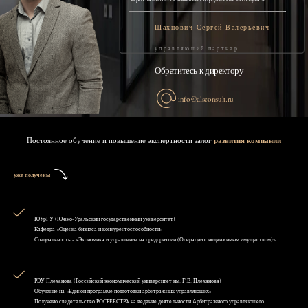
Шахнович Сергей Валерьевич
управляющий партнер
Обратитесь к директору
info@alsconsult.ru
Постоянное обучение и повышение экспертности залог
развития компании
уже получены
ЮУрГУ (Южно-Уральский государственный университет)
Кафедра «Оценка бизнеса и конкурентоспособности»
Специальность - «Экономика и управление на предприятии (Операции с недвижимым имуществом)»
РЭУ Плеханова (Российский экономический университет им. Г.В. Плеханова)
Обучение на «Единой программе подготовки арбитражных управляющих»
Получено свидетельство РОСРЕЕСТРА на ведение деятельности Арбитражного управляющего