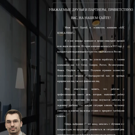
УВАЖАЕМЫЕ ДРУЗЬЯ И ПАРТНЕРЫ, ПРИВЕТСТВУЮ
ВАС, НА НАШЕМ САЙТЕ!
Меня зовут Сергей, я, основатель компании «АЛС
КОНСАЛТИНГ».
Я и моя команда занимаемся профессиональной оценкой
всех видов имущества. История компании началась в 2013 году, с
каждым годом мы развиваемся и растём, охватывая всю Россию.
За прошедшее время, мы успели поработать с такими
компаниями как: LG Group, Газпром, Ростех, Росэлектроника,
Финам, Сбербанк и прочими. Получили огромное количество
положительных отзывов и благодарностей как от крупных
юридических лиц, так и от физических лиц.
Могу ответственно заявить, что работаю с
профессионалами своего дела, которые, выполняют работу
качественно и оперативно. Ни всегда получается работать по
заданному шаблону, т.к. каждая ситуация клиента, по-своему
уникальна и конечно мы всегда ставим в приоритет требования
клиента.
Сфера, выбранная 15 лет назад, началась с обучения и с
каждым годом, мы продолжаем развиваться, на сегодняшний день
наработали колоссальный опыт и продолжаем его получать.