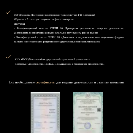
РЭУ Плеханова (Российский экономический университет им. Г.В. Плеханова)
Обучение и Аттестация специалистов финансового рынка
Получены:
- Квалификационный аттестат СЕРИИ 1.0: (Брокерская деятельность, дилерская деятельность,
деятельность по управлению ценными бумагами и деятельность форекс-дилера)
- Квалификационный аттестат СЕРИИ 5.0: (Деятельность по управлению инвестиционными фондами,
паевыми инвестиционными фондами и негосударственными пенсионными фондами)
НИУ MГСУ (Московский государственный строительный университет)
Программа: Строительство, Профиль «Промышленное и гражданское строительство»
Все необходимые
сертификаты
для ведения деятельности и развития компании