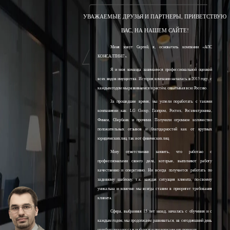
УВАЖАЕМЫЕ ДРУЗЬЯ И ПАРТНЕРЫ, ПРИВЕТСТВУЮ
ВАС, НА НАШЕМ САЙТЕ!
Меня зовут Сергей, я, основатель компании «АЛС
КОНСАЛТИНГ».
Я и моя команда занимаемся профессиональной оценкой
всех видов имущества. История компании началась в 2013 году, с
каждым годом мы развиваемся и растём, охватывая всю Россию.
За прошедшее время, мы успели поработать с такими
компаниями как: LG Group, Газпром, Ростех, Росэлектроника,
Финам, Сбербанк и прочими. Получили огромное количество
положительных отзывов и благодарностей как от крупных
юридических лиц, так и от физических лиц.
Могу ответственно заявить, что работаю с
профессионалами своего дела, которые, выполняют работу
качественно и оперативно. Ни всегда получается работать по
заданному шаблону, т.к. каждая ситуация клиента, по-своему
уникальна и конечно мы всегда ставим в приоритет требования
клиента.
Сфера, выбранная 15 лет назад, началась с обучения и с
каждым годом, мы продолжаем развиваться, на сегодняшний день
наработали колоссальный опыт и продолжаем его получать.