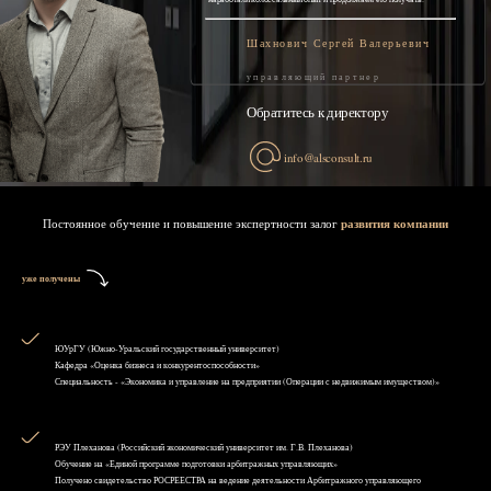
Шахнович Сергей Валерьевич
управляющий партнер
Обратитесь к директору
info@alsconsult.ru
Постоянное обучение и повышение экспертности залог
развития компании
уже получены
ЮУрГУ (Южно-Уральский государственный университет)
Кафедра «Оценка бизнеса и конкурентоспособности»
Специальность - «Экономика и управление на предприятии (Операции с недвижимым имуществом)»
РЭУ Плеханова (Российский экономический университет им. Г.В. Плеханова)
Обучение на «Единой программе подготовки арбитражных управляющих»
Получено свидетельство РОСРЕЕСТРА на ведение деятельности Арбитражного управляющего