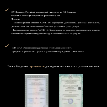
РЭУ Плеханова (Российский экономический университет им. Г.В. Плеханова)
Обучение и Аттестация специалистов финансового рынка
Получены:
- Квалификационный аттестат СЕРИИ 1.0: (Брокерская деятельность, дилерская деятельность,
деятельность по управлению ценными бумагами и деятельность форекс-дилера)
- Квалификационный аттестат СЕРИИ 5.0: (Деятельность по управлению инвестиционными фондами,
паевыми инвестиционными фондами и негосударственными пенсионными фондами)
НИУ MГСУ (Московский государственный строительный университет)
Программа: Строительство, Профиль «Промышленное и гражданское строительство»
Все необходимые
сертификаты
для ведения деятельности и развития компании