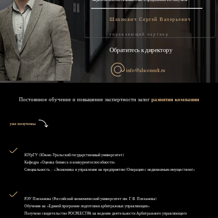
Шахнович Сергей Валерьевич
управляющий партнер
Обратитесь к директору
info@alsconsult.ru
Постоянное обучение и повышение экспертности залог
развития компании
уже получены
ЮУрГУ (Южно-Уральский государственный университет)
Кафедра «Оценка бизнеса и конкурентоспособности»
Специальность - «Экономика и управление на предприятии (Операции с недвижимым имуществом)»
РЭУ Плеханова (Российский экономический университет им. Г.В. Плеханова)
Обучение на «Единой программе подготовки арбитражных управляющих»
Получено свидетельство РОСРЕЕСТРА на ведение деятельности Арбитражного управляющего