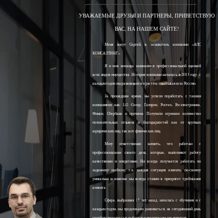
УВАЖАЕМЫЕ ДРУЗЬЯ И ПАРТНЕРЫ, ПРИВЕТСТВУЮ
ВАС, НА НАШЕМ САЙТЕ!
Меня зовут Сергей, я, основатель компании «АЛС
КОНСАЛТИНГ».
Я и моя команда занимаемся профессиональной оценкой
всех видов имущества. История компании началась в 2013 году, с
каждым годом мы развиваемся и растём, охватывая всю Россию.
За прошедшее время, мы успели поработать с такими
компаниями как: LG Group, Газпром, Ростех, Росэлектроника,
Финам, Сбербанк и прочими. Получили огромное количество
положительных отзывов и благодарностей как от крупных
юридических лиц, так и от физических лиц.
Могу ответственно заявить, что работаю с
профессионалами своего дела, которые, выполняют работу
качественно и оперативно. Ни всегда получается работать по
заданному шаблону, т.к. каждая ситуация клиента, по-своему
уникальна и конечно мы всегда ставим в приоритет требования
клиента.
Сфера, выбранная 15 лет назад, началась с обучения и с
каждым годом, мы продолжаем развиваться, на сегодняшний день
наработали колоссальный опыт и продолжаем его получать.