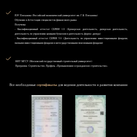
РЭУ Плеханова (Российский экономический университет им. Г.В. Плеханова)
Обучение и Аттестация специалистов финансового рынка
Получены:
- Квалификационный аттестат СЕРИИ 1.0: (Брокерская деятельность, дилерская деятельность,
деятельность по управлению ценными бумагами и деятельность форекс-дилера)
- Квалификационный аттестат СЕРИИ 5.0: (Деятельность по управлению инвестиционными фондами,
паевыми инвестиционными фондами и негосударственными пенсионными фондами)
НИУ MГСУ (Московский государственный строительный университет)
Программа: Строительство, Профиль «Промышленное и гражданское строительство»
Все необходимые
сертификаты
для ведения деятельности и развития компании