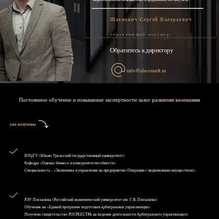
Шахнович Сергей Валерьевич
управляющий партнер
Обратитесь к директору
info@alsconsult.ru
Постоянное обучение и повышение экспертности залог
развития компании
уже получены
ЮУрГУ (Южно-Уральский государственный университет)
Кафедра «Оценка бизнеса и конкурентоспособности»
Специальность - «Экономика и управление на предприятии (Операции с недвижимым имуществом)»
РЭУ Плеханова (Российский экономический университет им. Г.В. Плеханова)
Обучение на «Единой программе подготовки арбитражных управляющих»
Получено свидетельство РОСРЕЕСТРА на ведение деятельности Арбитражного управляющего