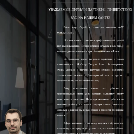
УВАЖАЕМЫЕ ДРУЗЬЯ И ПАРТНЕРЫ, ПРИВЕТСТВУЮ
ВАС, НА НАШЕМ САЙТЕ!
Меня зовут Сергей, я, основатель компании «АЛС
КОНСАЛТИНГ».
Я и моя команда занимаемся профессиональной оценкой
всех видов имущества. История компании началась в 2013 году, с
каждым годом мы развиваемся и растём, охватывая всю Россию.
За прошедшее время, мы успели поработать с такими
компаниями как: LG Group, Газпром, Ростех, Росэлектроника,
Финам, Сбербанк и прочими. Получили огромное количество
положительных отзывов и благодарностей как от крупных
юридических лиц, так и от физических лиц.
Могу ответственно заявить, что работаю с
профессионалами своего дела, которые, выполняют работу
качественно и оперативно. Ни всегда получается работать по
заданному шаблону, т.к. каждая ситуация клиента, по-своему
уникальна и конечно мы всегда ставим в приоритет требования
клиента.
Сфера, выбранная 15 лет назад, началась с обучения и с
каждым годом, мы продолжаем развиваться, на сегодняшний день
наработали колоссальный опыт и продолжаем его получать.