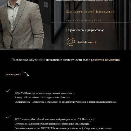
Шахнович Сергей Валерьевич
управляющий партнер
Обратитесь к директору
info@alsconsult.ru
Постоянное обучение и повышение экспертности залог
развития компании
уже получены
ЮУрГУ (Южно-Уральский государственный университет)
Кафедра «Оценка бизнеса и конкурентоспособности»
Специальность - «Экономика и управление на предприятии (Операции с недвижимым имуществом)»
РЭУ Плеханова (Российский экономический университет им. Г.В. Плеханова)
Обучение на «Единой программе подготовки арбитражных управляющих»
Получено свидетельство РОСРЕЕСТРА на ведение деятельности Арбитражного управляющего