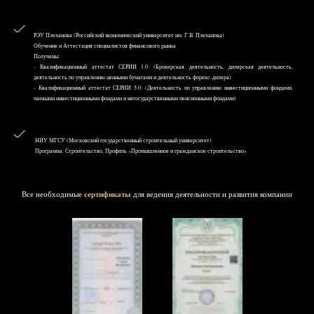
РЭУ Плеханова (Российский экономический университет им. Г.В. Плеханова)
Обучение и Аттестация специалистов финансового рынка
Получены:
- Квалификационный аттестат СЕРИИ 1.0: (Брокерская деятельность, дилерская деятельность,
деятельность по управлению ценными бумагами и деятельность форекс-дилера)
- Квалификационный аттестат СЕРИИ 5.0: (Деятельность по управлению инвестиционными фондами,
паевыми инвестиционными фондами и негосударственными пенсионными фондами)
НИУ MГСУ (Московский государственный строительный университет)
Программа: Строительство, Профиль «Промышленное и гражданское строительство»
Все необходимые
сертификаты
для ведения деятельности и развития компании