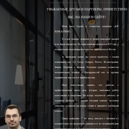
УВАЖАЕМЫЕ ДРУЗЬЯ И ПАРТНЕРЫ, ПРИВЕТСТВУЮ
ВАС, НА НАШЕМ САЙТЕ!
Меня зовут Сергей, я, основатель компании «АЛС
КОНСАЛТИНГ».
Я и моя команда занимаемся профессиональной оценкой
всех видов имущества. История компании началась в 2013 году, с
каждым годом мы развиваемся и растём, охватывая всю Россию.
За прошедшее время, мы успели поработать с такими
компаниями как: LG Group, Газпром, Ростех, Росэлектроника,
Финам, Сбербанк и прочими. Получили огромное количество
положительных отзывов и благодарностей как от крупных
юридических лиц, так и от физических лиц.
Могу ответственно заявить, что работаю с
профессионалами своего дела, которые, выполняют работу
качественно и оперативно. Ни всегда получается работать по
заданному шаблону, т.к. каждая ситуация клиента, по-своему
уникальна и конечно мы всегда ставим в приоритет требования
клиента.
Сфера, выбранная 15 лет назад, началась с обучения и с
каждым годом, мы продолжаем развиваться, на сегодняшний день
наработали колоссальный опыт и продолжаем его получать.