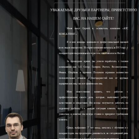
УВАЖАЕМЫЕ ДРУЗЬЯ И ПАРТНЕРЫ, ПРИВЕТСТВУЮ
ВАС, НА НАШЕМ САЙТЕ!
Меня зовут Сергей, я, основатель компании «АЛС
КОНСАЛТИНГ».
Я и моя команда занимаемся профессиональной оценкой
всех видов имущества. История компании началась в 2013 году, с
каждым годом мы развиваемся и растём, охватывая всю Россию.
За прошедшее время, мы успели поработать с такими
компаниями как: LG Group, Газпром, Ростех, Росэлектроника,
Финам, Сбербанк и прочими. Получили огромное количество
положительных отзывов и благодарностей как от крупных
юридических лиц, так и от физических лиц.
Могу ответственно заявить, что работаю с
профессионалами своего дела, которые, выполняют работу
качественно и оперативно. Ни всегда получается работать по
заданному шаблону, т.к. каждая ситуация клиента, по-своему
уникальна и конечно мы всегда ставим в приоритет требования
клиента.
Сфера, выбранная 15 лет назад, началась с обучения и с
каждым годом, мы продолжаем развиваться, на сегодняшний день
наработали колоссальный опыт и продолжаем его получать.