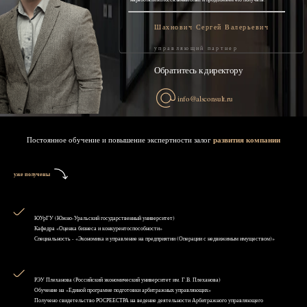
Шахнович Сергей Валерьевич
управляющий партнер
Обратитесь к директору
info@alsconsult.ru
Постоянное обучение и повышение экспертности залог
развития компании
уже получены
ЮУрГУ (Южно-Уральский государственный университет)
Кафедра «Оценка бизнеса и конкурентоспособности»
Специальность - «Экономика и управление на предприятии (Операции с недвижимым имуществом)»
РЭУ Плеханова (Российский экономический университет им. Г.В. Плеханова)
Обучение на «Единой программе подготовки арбитражных управляющих»
Получено свидетельство РОСРЕЕСТРА на ведение деятельности Арбитражного управляющего