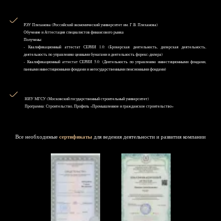
РЭУ Плеханова (Российский экономический университет им. Г.В. Плеханова)
Обучение и Аттестация специалистов финансового рынка
Получены:
- Квалификационный аттестат СЕРИИ 1.0: (Брокерская деятельность, дилерская деятельность,
деятельность по управлению ценными бумагами и деятельность форекс-дилера)
- Квалификационный аттестат СЕРИИ 5.0: (Деятельность по управлению инвестиционными фондами,
паевыми инвестиционными фондами и негосударственными пенсионными фондами)
НИУ MГСУ (Московский государственный строительный университет)
Программа: Строительство, Профиль «Промышленное и гражданское строительство»
Все необходимые
сертификаты
для ведения деятельности и развития компании