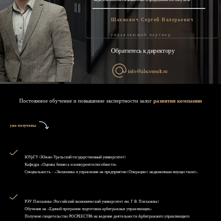
Шахнович Сергей Валерьевич
управляющий партнер
Обратитесь к директору
info@alsconsult.ru
Постоянное обучение и повышение экспертности залог
развития компании
уже получены
ЮУрГУ (Южно-Уральский государственный университет)
Кафедра «Оценка бизнеса и конкурентоспособности»
Специальность - «Экономика и управление на предприятии (Операции с недвижимым имуществом)»
РЭУ Плеханова (Российский экономический университет им. Г.В. Плеханова)
Обучение на «Единой программе подготовки арбитражных управляющих»
Получено свидетельство РОСРЕЕСТРА на ведение деятельности Арбитражного управляющего