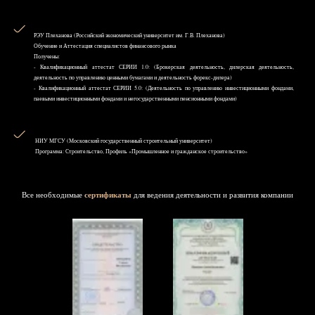
РЭУ Плеханова (Российский экономический университет им. Г.В. Плеханова)
Обучение и Аттестация специалистов финансового рынка
Получены:
- Квалификационный аттестат СЕРИИ 1.0: (Брокерская деятельность, дилерская деятельность,
деятельность по управлению ценными бумагами и деятельность форекс-дилера)
- Квалификационный аттестат СЕРИИ 5.0: (Деятельность по управлению инвестиционными фондами,
паевыми инвестиционными фондами и негосударственными пенсионными фондами)
НИУ MГСУ (Московский государственный строительный университет)
Программа: Строительство, Профиль «Промышленное и гражданское строительство»
Все необходимые
сертификаты
для ведения деятельности и развития компании