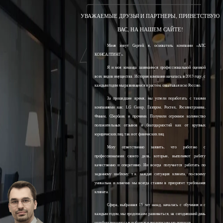
УВАЖАЕМЫЕ ДРУЗЬЯ И ПАРТНЕРЫ, ПРИВЕТСТВУЮ
ВАС, НА НАШЕМ САЙТЕ!
Меня зовут Сергей, я, основатель компании «АЛС
КОНСАЛТИНГ».
Я и моя команда занимаемся профессиональной оценкой
всех видов имущества. История компании началась в 2013 году, с
каждым годом мы развиваемся и растём, охватывая всю Россию.
За прошедшее время, мы успели поработать с такими
компаниями как: LG Group, Газпром, Ростех, Росэлектроника,
Финам, Сбербанк и прочими. Получили огромное количество
положительных отзывов и благодарностей как от крупных
юридических лиц, так и от физических лиц.
Могу ответственно заявить, что работаю с
профессионалами своего дела, которые, выполняют работу
качественно и оперативно. Ни всегда получается работать по
заданному шаблону, т.к. каждая ситуация клиента, по-своему
уникальна и конечно мы всегда ставим в приоритет требования
клиента.
Сфера, выбранная 15 лет назад, началась с обучения и с
каждым годом, мы продолжаем развиваться, на сегодняшний день
наработали колоссальный опыт и продолжаем его получать.