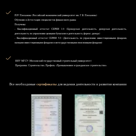
РЭУ Плеханова (Российский экономический университет им. Г.В. Плеханова)
Обучение и Аттестация специалистов финансового рынка
Получены:
- Квалификационный аттестат СЕРИИ 1.0: (Брокерская деятельность, дилерская деятельность,
деятельность по управлению ценными бумагами и деятельность форекс-дилера)
- Квалификационный аттестат СЕРИИ 5.0: (Деятельность по управлению инвестиционными фондами,
паевыми инвестиционными фондами и негосударственными пенсионными фондами)
НИУ MГСУ (Московский государственный строительный университет)
Программа: Строительство, Профиль «Промышленное и гражданское строительство»
Все необходимые
сертификаты
для ведения деятельности и развития компании