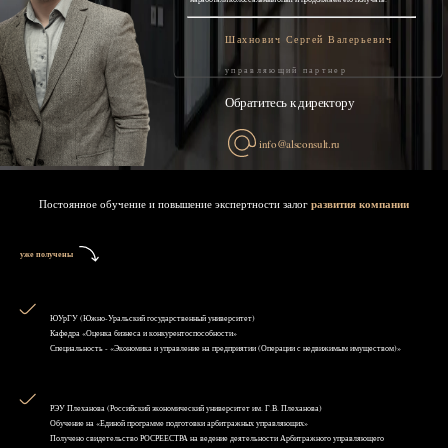
Шахнович Сергей Валерьевич
управляющий партнер
Обратитесь к директору
info@alsconsult.ru
Постоянное обучение и повышение экспертности залог
развития компании
уже получены
ЮУрГУ (Южно-Уральский государственный университет)
Кафедра «Оценка бизнеса и конкурентоспособности»
Специальность - «Экономика и управление на предприятии (Операции с недвижимым имуществом)»
РЭУ Плеханова (Российский экономический университет им. Г.В. Плеханова)
Обучение на «Единой программе подготовки арбитражных управляющих»
Получено свидетельство РОСРЕЕСТРА на ведение деятельности Арбитражного управляющего