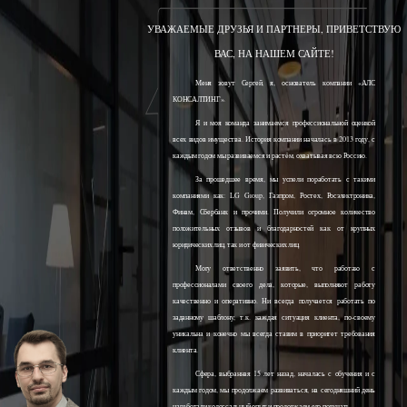
УВАЖАЕМЫЕ ДРУЗЬЯ И ПАРТНЕРЫ, ПРИВЕТСТВУЮ
ВАС, НА НАШЕМ САЙТЕ!
Меня зовут Сергей, я, основатель компании «АЛС
КОНСАЛТИНГ».
Я и моя команда занимаемся профессиональной оценкой
всех видов имущества. История компании началась в 2013 году, с
каждым годом мы развиваемся и растём, охватывая всю Россию.
За прошедшее время, мы успели поработать с такими
компаниями как: LG Group, Газпром, Ростех, Росэлектроника,
Финам, Сбербанк и прочими. Получили огромное количество
положительных отзывов и благодарностей как от крупных
юридических лиц, так и от физических лиц.
Могу ответственно заявить, что работаю с
профессионалами своего дела, которые, выполняют работу
качественно и оперативно. Ни всегда получается работать по
заданному шаблону, т.к. каждая ситуация клиента, по-своему
уникальна и конечно мы всегда ставим в приоритет требования
клиента.
Сфера, выбранная 15 лет назад, началась с обучения и с
каждым годом, мы продолжаем развиваться, на сегодняшний день
наработали колоссальный опыт и продолжаем его получать.