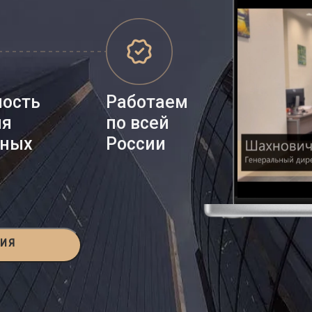
ность
Работаем
ия
по всей
нных
России
ЦИЯ