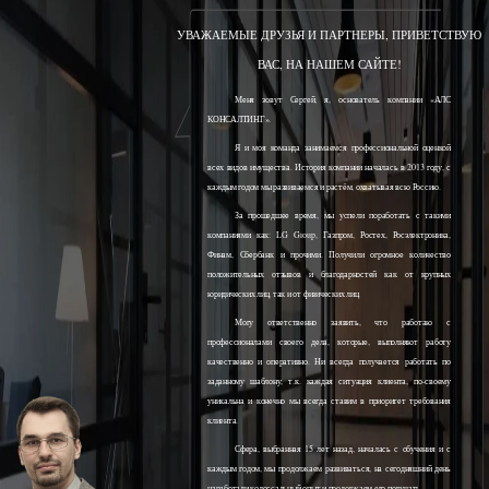
УВАЖАЕМЫЕ ДРУЗЬЯ И ПАРТНЕРЫ, ПРИВЕТСТВУЮ
ВАС, НА НАШЕМ САЙТЕ!
Меня зовут Сергей, я, основатель компании «АЛС
КОНСАЛТИНГ».
Я и моя команда занимаемся профессиональной оценкой
всех видов имущества. История компании началась в 2013 году, с
каждым годом мы развиваемся и растём, охватывая всю Россию.
За прошедшее время, мы успели поработать с такими
компаниями как: LG Group, Газпром, Ростех, Росэлектроника,
Финам, Сбербанк и прочими. Получили огромное количество
положительных отзывов и благодарностей как от крупных
юридических лиц, так и от физических лиц.
Могу ответственно заявить, что работаю с
профессионалами своего дела, которые, выполняют работу
качественно и оперативно. Ни всегда получается работать по
заданному шаблону, т.к. каждая ситуация клиента, по-своему
уникальна и конечно мы всегда ставим в приоритет требования
клиента.
Сфера, выбранная 15 лет назад, началась с обучения и с
каждым годом, мы продолжаем развиваться, на сегодняшний день
наработали колоссальный опыт и продолжаем его получать.