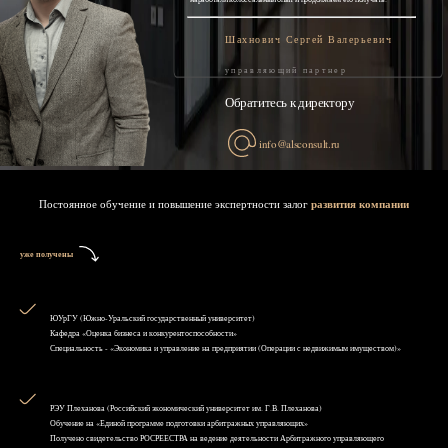
Шахнович Сергей Валерьевич
управляющий партнер
Обратитесь к директору
info@alsconsult.ru
Постоянное обучение и повышение экспертности залог
развития компании
уже получены
ЮУрГУ (Южно-Уральский государственный университет)
Кафедра «Оценка бизнеса и конкурентоспособности»
Специальность - «Экономика и управление на предприятии (Операции с недвижимым имуществом)»
РЭУ Плеханова (Российский экономический университет им. Г.В. Плеханова)
Обучение на «Единой программе подготовки арбитражных управляющих»
Получено свидетельство РОСРЕЕСТРА на ведение деятельности Арбитражного управляющего