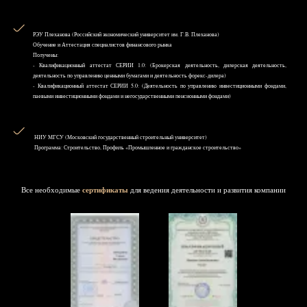
РЭУ Плеханова (Российский экономический университет им. Г.В. Плеханова)
Обучение и Аттестация специалистов финансового рынка
Получены:
- Квалификационный аттестат СЕРИИ 1.0: (Брокерская деятельность, дилерская деятельность,
деятельность по управлению ценными бумагами и деятельность форекс-дилера)
- Квалификационный аттестат СЕРИИ 5.0: (Деятельность по управлению инвестиционными фондами,
паевыми инвестиционными фондами и негосударственными пенсионными фондами)
НИУ MГСУ (Московский государственный строительный университет)
Программа: Строительство, Профиль «Промышленное и гражданское строительство»
Все необходимые
сертификаты
для ведения деятельности и развития компании