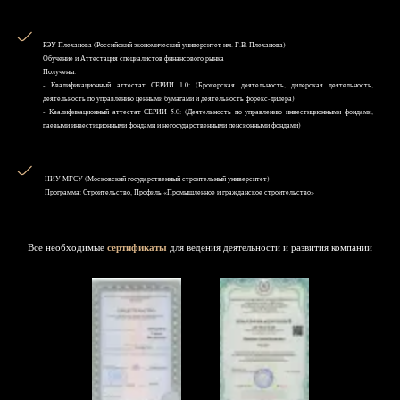
РЭУ Плеханова (Российский экономический университет им. Г.В. Плеханова)
Обучение и Аттестация специалистов финансового рынка
Получены:
- Квалификационный аттестат СЕРИИ 1.0: (Брокерская деятельность, дилерская деятельность,
деятельность по управлению ценными бумагами и деятельность форекс-дилера)
- Квалификационный аттестат СЕРИИ 5.0: (Деятельность по управлению инвестиционными фондами,
паевыми инвестиционными фондами и негосударственными пенсионными фондами)
НИУ MГСУ (Московский государственный строительный университет)
Программа: Строительство, Профиль «Промышленное и гражданское строительство»
Все необходимые
сертификаты
для ведения деятельности и развития компании