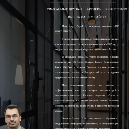
УВАЖАЕМЫЕ ДРУЗЬЯ И ПАРТНЕРЫ, ПРИВЕТСТВУЮ
ВАС, НА НАШЕМ САЙТЕ!
Меня зовут Сергей, я, основатель компании «АЛС
КОНСАЛТИНГ».
Я и моя команда занимаемся профессиональной оценкой
всех видов имущества. История компании началась в 2013 году, с
каждым годом мы развиваемся и растём, охватывая всю Россию.
За прошедшее время, мы успели поработать с такими
компаниями как: LG Group, Газпром, Ростех, Росэлектроника,
Финам, Сбербанк и прочими. Получили огромное количество
положительных отзывов и благодарностей как от крупных
юридических лиц, так и от физических лиц.
Могу ответственно заявить, что работаю с
профессионалами своего дела, которые, выполняют работу
качественно и оперативно. Ни всегда получается работать по
заданному шаблону, т.к. каждая ситуация клиента, по-своему
уникальна и конечно мы всегда ставим в приоритет требования
клиента.
Сфера, выбранная 15 лет назад, началась с обучения и с
каждым годом, мы продолжаем развиваться, на сегодняшний день
наработали колоссальный опыт и продолжаем его получать.