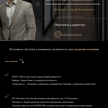
Шахнович Сергей Валерьевич
управляющий партнер
Обратитесь к директору
info@alsconsult.ru
Постоянное обучение и повышение экспертности залог
развития компании
уже получены
ЮУрГУ (Южно-Уральский государственный университет)
Кафедра «Оценка бизнеса и конкурентоспособности»
Специальность - «Экономика и управление на предприятии (Операции с недвижимым имуществом)»
РЭУ Плеханова (Российский экономический университет им. Г.В. Плеханова)
Обучение на «Единой программе подготовки арбитражных управляющих»
Получено свидетельство РОСРЕЕСТРА на ведение деятельности Арбитражного управляющего