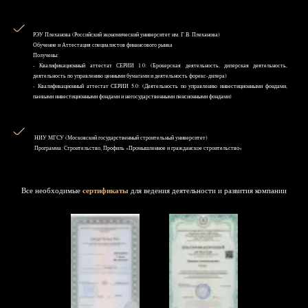
РЭУ Плеханова (Российский экономический университет им. Г.В. Плеханова)
Обучение и Аттестация специалистов финансового рынка
Получены:
- Квалификационный аттестат СЕРИИ 1.0: (Брокерская деятельность, дилерская деятельность,
деятельность по управлению ценными бумагами и деятельность форекс-дилера)
- Квалификационный аттестат СЕРИИ 5.0: (Деятельность по управлению инвестиционными фондами,
паевыми инвестиционными фондами и негосударственными пенсионными фондами)
НИУ MГСУ (Московский государственный строительный университет)
Программа: Строительство, Профиль «Промышленное и гражданское строительство»
Все необходимые
сертификаты
для ведения деятельности и развития компании