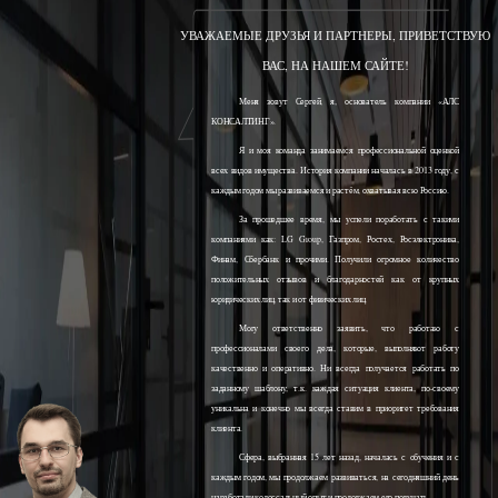
УВАЖАЕМЫЕ ДРУЗЬЯ И ПАРТНЕРЫ, ПРИВЕТСТВУЮ
ВАС, НА НАШЕМ САЙТЕ!
Меня зовут Сергей, я, основатель компании «АЛС
КОНСАЛТИНГ».
Я и моя команда занимаемся профессиональной оценкой
всех видов имущества. История компании началась в 2013 году, с
каждым годом мы развиваемся и растём, охватывая всю Россию.
За прошедшее время, мы успели поработать с такими
компаниями как: LG Group, Газпром, Ростех, Росэлектроника,
Финам, Сбербанк и прочими. Получили огромное количество
положительных отзывов и благодарностей как от крупных
юридических лиц, так и от физических лиц.
Могу ответственно заявить, что работаю с
профессионалами своего дела, которые, выполняют работу
качественно и оперативно. Ни всегда получается работать по
заданному шаблону, т.к. каждая ситуация клиента, по-своему
уникальна и конечно мы всегда ставим в приоритет требования
клиента.
Сфера, выбранная 15 лет назад, началась с обучения и с
каждым годом, мы продолжаем развиваться, на сегодняшний день
наработали колоссальный опыт и продолжаем его получать.