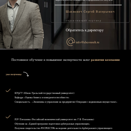
Шахнович Сергей Валерьевич
управляющий партнер
Обратитесь к директору
info@alsconsult.ru
Постоянное обучение и повышение экспертности залог
развития компании
уже получены
ЮУрГУ (Южно-Уральский государственный университет)
Кафедра «Оценка бизнеса и конкурентоспособности»
Специальность - «Экономика и управление на предприятии (Операции с недвижимым имуществом)»
РЭУ Плеханова (Российский экономический университет им. Г.В. Плеханова)
Обучение на «Единой программе подготовки арбитражных управляющих»
Получено свидетельство РОСРЕЕСТРА на ведение деятельности Арбитражного управляющего