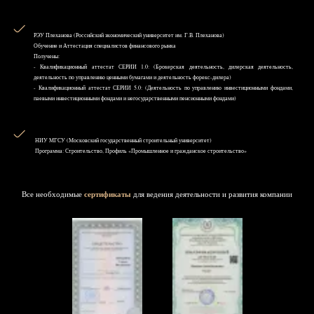
РЭУ Плеханова (Российский экономический университет им. Г.В. Плеханова)
Обучение и Аттестация специалистов финансового рынка
Получены:
- Квалификационный аттестат СЕРИИ 1.0: (Брокерская деятельность, дилерская деятельность,
деятельность по управлению ценными бумагами и деятельность форекс-дилера)
- Квалификационный аттестат СЕРИИ 5.0: (Деятельность по управлению инвестиционными фондами,
паевыми инвестиционными фондами и негосударственными пенсионными фондами)
НИУ MГСУ (Московский государственный строительный университет)
Программа: Строительство, Профиль «Промышленное и гражданское строительство»
Все необходимые
сертификаты
для ведения деятельности и развития компании