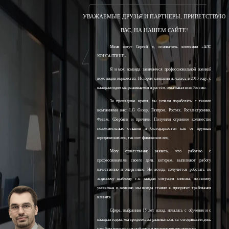
УВАЖАЕМЫЕ ДРУЗЬЯ И ПАРТНЕРЫ, ПРИВЕТСТВУЮ
ВАС, НА НАШЕМ САЙТЕ!
Меня зовут Сергей, я, основатель компании «АЛС
КОНСАЛТИНГ».
Я и моя команда занимаемся профессиональной оценкой
всех видов имущества. История компании началась в 2013 году, с
каждым годом мы развиваемся и растём, охватывая всю Россию.
За прошедшее время, мы успели поработать с такими
компаниями как: LG Group, Газпром, Ростех, Росэлектроника,
Финам, Сбербанк и прочими. Получили огромное количество
положительных отзывов и благодарностей как от крупных
юридических лиц, так и от физических лиц.
Могу ответственно заявить, что работаю с
профессионалами своего дела, которые, выполняют работу
качественно и оперативно. Ни всегда получается работать по
заданному шаблону, т.к. каждая ситуация клиента, по-своему
уникальна и конечно мы всегда ставим в приоритет требования
клиента.
Сфера, выбранная 15 лет назад, началась с обучения и с
каждым годом, мы продолжаем развиваться, на сегодняшний день
наработали колоссальный опыт и продолжаем его получать.