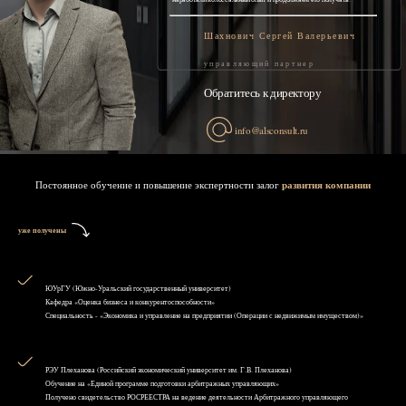
Шахнович Сергей Валерьевич
управляющий партнер
Обратитесь к директору
info@alsconsult.ru
Постоянное обучение и повышение экспертности залог
развития компании
уже получены
ЮУрГУ (Южно-Уральский государственный университет)
Кафедра «Оценка бизнеса и конкурентоспособности»
Специальность - «Экономика и управление на предприятии (Операции с недвижимым имуществом)»
РЭУ Плеханова (Российский экономический университет им. Г.В. Плеханова)
Обучение на «Единой программе подготовки арбитражных управляющих»
Получено свидетельство РОСРЕЕСТРА на ведение деятельности Арбитражного управляющего