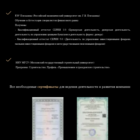
РЭУ Плеханова (Российский экономический университет им. Г.В. Плеханова)
Обучение и Аттестация специалистов финансового рынка
Получены:
- Квалификационный аттестат СЕРИИ 1.0: (Брокерская деятельность, дилерская деятельность,
деятельность по управлению ценными бумагами и деятельность форекс-дилера)
- Квалификационный аттестат СЕРИИ 5.0: (Деятельность по управлению инвестиционными фондами,
паевыми инвестиционными фондами и негосударственными пенсионными фондами)
НИУ MГСУ (Московский государственный строительный университет)
Программа: Строительство, Профиль «Промышленное и гражданское строительство»
Все необходимые
сертификаты
для ведения деятельности и развития компании