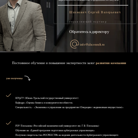
Шахнович Сергей Валерьевич
управляющий партнер
Обратитесь к директору
info@alsconsult.ru
Постоянное обучение и повышение экспертности залог
развития компании
уже получены
ЮУрГУ (Южно-Уральский государственный университет)
Кафедра «Оценка бизнеса и конкурентоспособности»
Специальность - «Экономика и управление на предприятии (Операции с недвижимым имуществом)»
РЭУ Плеханова (Российский экономический университет им. Г.В. Плеханова)
Обучение на «Единой программе подготовки арбитражных управляющих»
Получено свидетельство РОСРЕЕСТРА на ведение деятельности Арбитражного управляющего