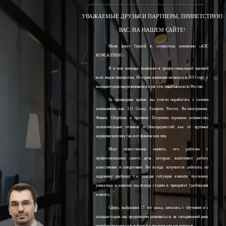
УВАЖАЕМЫЕ ДРУЗЬЯ И ПАРТНЕРЫ, ПРИВЕТСТВУЮ
ВАС, НА НАШЕМ САЙТЕ!
Меня зовут Сергей, я, основатель компании «АЛС
КОНСАЛТИНГ».
Я и моя команда занимаемся профессиональной оценкой
всех видов имущества. История компании началась в 2013 году, с
каждым годом мы развиваемся и растём, охватывая всю Россию.
За прошедшее время, мы успели поработать с такими
компаниями как: LG Group, Газпром, Ростех, Росэлектроника,
Финам, Сбербанк и прочими. Получили огромное количество
положительных отзывов и благодарностей как от крупных
юридических лиц, так и от физических лиц.
Могу ответственно заявить, что работаю с
профессионалами своего дела, которые, выполняют работу
качественно и оперативно. Ни всегда получается работать по
заданному шаблону, т.к. каждая ситуация клиента, по-своему
уникальна и конечно мы всегда ставим в приоритет требования
клиента.
Сфера, выбранная 15 лет назад, началась с обучения и с
каждым годом, мы продолжаем развиваться, на сегодняшний день
наработали колоссальный опыт и продолжаем его получать.