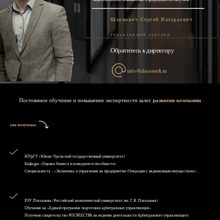
Шахнович Сергей Валерьевич
управляющий партнер
Обратитесь к директору
info@alsconsult.ru
Постоянное обучение и повышение экспертности залог
развития компании
уже получены
ЮУрГУ (Южно-Уральский государственный университет)
Кафедра «Оценка бизнеса и конкурентоспособности»
Специальность - «Экономика и управление на предприятии (Операции с недвижимым имуществом)»
РЭУ Плеханова (Российский экономический университет им. Г.В. Плеханова)
Обучение на «Единой программе подготовки арбитражных управляющих»
Получено свидетельство РОСРЕЕСТРА на ведение деятельности Арбитражного управляющего