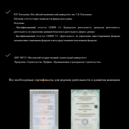
РЭУ Плеханова (Российский экономический университет им. Г.В. Плеханова)
Обучение и Аттестация специалистов финансового рынка
Получены:
- Квалификационный аттестат СЕРИИ 1.0: (Брокерская деятельность, дилерская деятельность,
деятельность по управлению ценными бумагами и деятельность форекс-дилера)
- Квалификационный аттестат СЕРИИ 5.0: (Деятельность по управлению инвестиционными фондами,
паевыми инвестиционными фондами и негосударственными пенсионными фондами)
НИУ MГСУ (Московский государственный строительный университет)
Программа: Строительство, Профиль «Промышленное и гражданское строительство»
Все необходимые
сертификаты
для ведения деятельности и развития компании