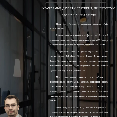
УВАЖАЕМЫЕ ДРУЗЬЯ И ПАРТНЕРЫ, ПРИВЕТСТВУЮ
ВАС, НА НАШЕМ САЙТЕ!
Меня зовут Сергей, я, основатель компании «АЛС
КОНСАЛТИНГ».
Я и моя команда занимаемся профессиональной оценкой
всех видов имущества. История компании началась в 2013 году, с
каждым годом мы развиваемся и растём, охватывая всю Россию.
За прошедшее время, мы успели поработать с такими
компаниями как: LG Group, Газпром, Ростех, Росэлектроника,
Финам, Сбербанк и прочими. Получили огромное количество
положительных отзывов и благодарностей как от крупных
юридических лиц, так и от физических лиц.
Могу ответственно заявить, что работаю с
профессионалами своего дела, которые, выполняют работу
качественно и оперативно. Ни всегда получается работать по
заданному шаблону, т.к. каждая ситуация клиента, по-своему
уникальна и конечно мы всегда ставим в приоритет требования
клиента.
Сфера, выбранная 15 лет назад, началась с обучения и с
каждым годом, мы продолжаем развиваться, на сегодняшний день
наработали колоссальный опыт и продолжаем его получать.