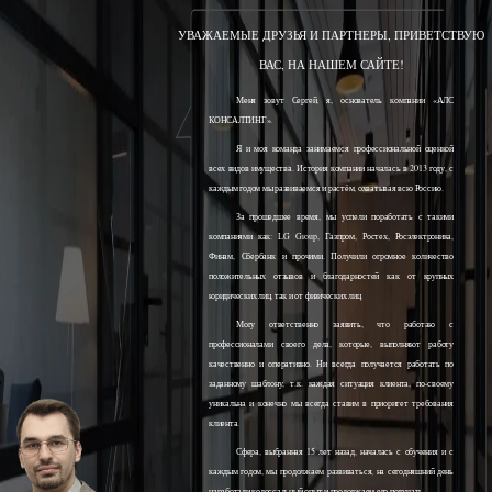
УВАЖАЕМЫЕ ДРУЗЬЯ И ПАРТНЕРЫ, ПРИВЕТСТВУЮ
ВАС, НА НАШЕМ САЙТЕ!
Меня зовут Сергей, я, основатель компании «АЛС
КОНСАЛТИНГ».
Я и моя команда занимаемся профессиональной оценкой
всех видов имущества. История компании началась в 2013 году, с
каждым годом мы развиваемся и растём, охватывая всю Россию.
За прошедшее время, мы успели поработать с такими
компаниями как: LG Group, Газпром, Ростех, Росэлектроника,
Финам, Сбербанк и прочими. Получили огромное количество
положительных отзывов и благодарностей как от крупных
юридических лиц, так и от физических лиц.
Могу ответственно заявить, что работаю с
профессионалами своего дела, которые, выполняют работу
качественно и оперативно. Ни всегда получается работать по
заданному шаблону, т.к. каждая ситуация клиента, по-своему
уникальна и конечно мы всегда ставим в приоритет требования
клиента.
Сфера, выбранная 15 лет назад, началась с обучения и с
каждым годом, мы продолжаем развиваться, на сегодняшний день
наработали колоссальный опыт и продолжаем его получать.