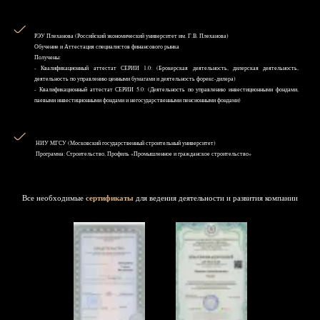
РЭУ Плеханова (Российский экономический университет им. Г.В. Плеханова)
Обучение и Аттестация специалистов финансового рынка
Получены:
- Квалификационный аттестат СЕРИИ 1.0: (Брокерская деятельность, дилерская деятельность,
деятельность по управлению ценными бумагами и деятельность форекс-дилера)
- Квалификационный аттестат СЕРИИ 5.0: (Деятельность по управлению инвестиционными фондами,
паевыми инвестиционными фондами и негосударственными пенсионными фондами)
НИУ MГСУ (Московский государственный строительный университет)
Программа: Строительство, Профиль «Промышленное и гражданское строительство»
Все необходимые
сертификаты
для ведения деятельности и развития компании