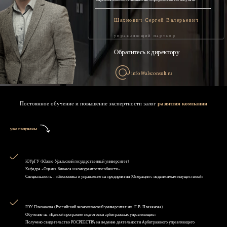
Шахнович Сергей Валерьевич
управляющий партнер
Обратитесь к директору
info@alsconsult.ru
Постоянное обучение и повышение экспертности залог
развития компании
уже получены
ЮУрГУ (Южно-Уральский государственный университет)
Кафедра «Оценка бизнеса и конкурентоспособности»
Специальность - «Экономика и управление на предприятии (Операции с недвижимым имуществом)»
РЭУ Плеханова (Российский экономический университет им. Г.В. Плеханова)
Обучение на «Единой программе подготовки арбитражных управляющих»
Получено свидетельство РОСРЕЕСТРА на ведение деятельности Арбитражного управляющего