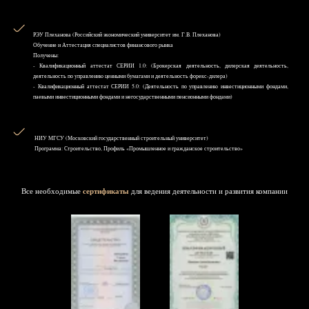
РЭУ Плеханова (Российский экономический университет им. Г.В. Плеханова)
Обучение и Аттестация специалистов финансового рынка
Получены:
- Квалификационный аттестат СЕРИИ 1.0: (Брокерская деятельность, дилерская деятельность,
деятельность по управлению ценными бумагами и деятельность форекс-дилера)
- Квалификационный аттестат СЕРИИ 5.0: (Деятельность по управлению инвестиционными фондами,
паевыми инвестиционными фондами и негосударственными пенсионными фондами)
НИУ MГСУ (Московский государственный строительный университет)
Программа: Строительство, Профиль «Промышленное и гражданское строительство»
Все необходимые
сертификаты
для ведения деятельности и развития компании