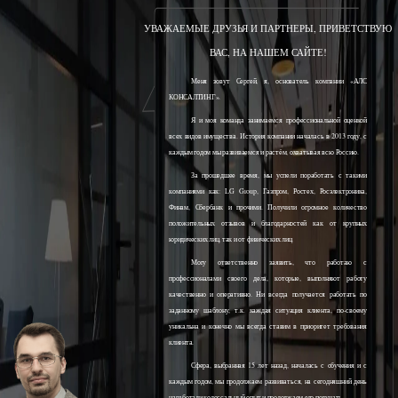
УВАЖАЕМЫЕ ДРУЗЬЯ И ПАРТНЕРЫ, ПРИВЕТСТВУЮ
ВАС, НА НАШЕМ САЙТЕ!
Меня зовут Сергей, я, основатель компании «АЛС
КОНСАЛТИНГ».
Я и моя команда занимаемся профессиональной оценкой
всех видов имущества. История компании началась в 2013 году, с
каждым годом мы развиваемся и растём, охватывая всю Россию.
За прошедшее время, мы успели поработать с такими
компаниями как: LG Group, Газпром, Ростех, Росэлектроника,
Финам, Сбербанк и прочими. Получили огромное количество
положительных отзывов и благодарностей как от крупных
юридических лиц, так и от физических лиц.
Могу ответственно заявить, что работаю с
профессионалами своего дела, которые, выполняют работу
качественно и оперативно. Ни всегда получается работать по
заданному шаблону, т.к. каждая ситуация клиента, по-своему
уникальна и конечно мы всегда ставим в приоритет требования
клиента.
Сфера, выбранная 15 лет назад, началась с обучения и с
каждым годом, мы продолжаем развиваться, на сегодняшний день
наработали колоссальный опыт и продолжаем его получать.