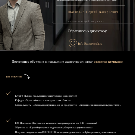
Шахнович Сергей Валерьевич
управляющий партнер
Обратитесь к директору
info@alsconsult.ru
Постоянное обучение и повышение экспертности залог
развития компании
уже получены
ЮУрГУ (Южно-Уральский государственный университет)
Кафедра «Оценка бизнеса и конкурентоспособности»
Специальность - «Экономика и управление на предприятии (Операции с недвижимым имуществом)»
РЭУ Плеханова (Российский экономический университет им. Г.В. Плеханова)
Обучение на «Единой программе подготовки арбитражных управляющих»
Получено свидетельство РОСРЕЕСТРА на ведение деятельности Арбитражного управляющего