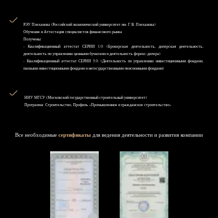
РЭУ Плеханова (Российский экономический университет им. Г.В. Плеханова)
Обучение и Аттестация специалистов финансового рынка
Получены:
- Квалификационный аттестат СЕРИИ 1.0: (Брокерская деятельность, дилерская деятельность,
деятельность по управлению ценными бумагами и деятельность форекс-дилера)
- Квалификационный аттестат СЕРИИ 5.0: (Деятельность по управлению инвестиционными фондами,
паевыми инвестиционными фондами и негосударственными пенсионными фондами)
НИУ MГСУ (Московский государственный строительный университет)
Программа: Строительство, Профиль «Промышленное и гражданское строительство»
Все необходимые
сертификаты
для ведения деятельности и развития компании