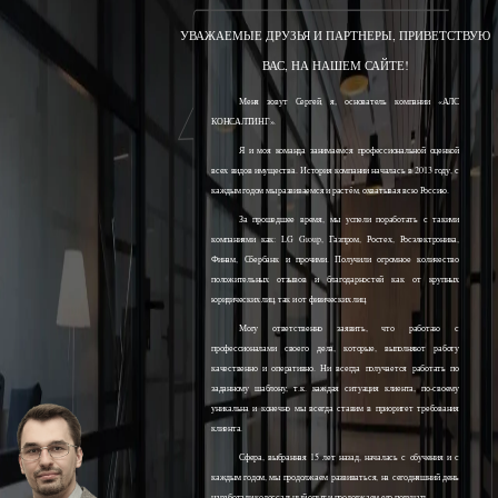
УВАЖАЕМЫЕ ДРУЗЬЯ И ПАРТНЕРЫ, ПРИВЕТСТВУЮ
ВАС, НА НАШЕМ САЙТЕ!
Меня зовут Сергей, я, основатель компании «АЛС
КОНСАЛТИНГ».
Я и моя команда занимаемся профессиональной оценкой
всех видов имущества. История компании началась в 2013 году, с
каждым годом мы развиваемся и растём, охватывая всю Россию.
За прошедшее время, мы успели поработать с такими
компаниями как: LG Group, Газпром, Ростех, Росэлектроника,
Финам, Сбербанк и прочими. Получили огромное количество
положительных отзывов и благодарностей как от крупных
юридических лиц, так и от физических лиц.
Могу ответственно заявить, что работаю с
профессионалами своего дела, которые, выполняют работу
качественно и оперативно. Ни всегда получается работать по
заданному шаблону, т.к. каждая ситуация клиента, по-своему
уникальна и конечно мы всегда ставим в приоритет требования
клиента.
Сфера, выбранная 15 лет назад, началась с обучения и с
каждым годом, мы продолжаем развиваться, на сегодняшний день
наработали колоссальный опыт и продолжаем его получать.