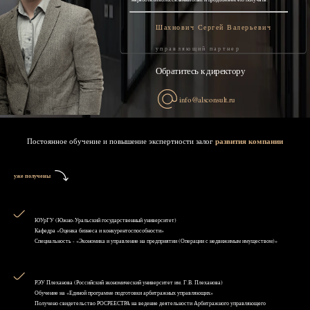
Шахнович Сергей Валерьевич
управляющий партнер
Обратитесь к директору
info@alsconsult.ru
Постоянное обучение и повышение экспертности залог
развития компании
уже получены
ЮУрГУ (Южно-Уральский государственный университет)
Кафедра «Оценка бизнеса и конкурентоспособности»
Специальность - «Экономика и управление на предприятии (Операции с недвижимым имуществом)»
РЭУ Плеханова (Российский экономический университет им. Г.В. Плеханова)
Обучение на «Единой программе подготовки арбитражных управляющих»
Получено свидетельство РОСРЕЕСТРА на ведение деятельности Арбитражного управляющего