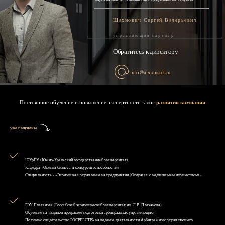
Шахнович Сергей Валерьевич
управляющий партнер
Обратитесь к директору
info@alsconsult.ru
Постоянное обучение и повышение экспертности залог
развития компании
уже получены
ЮУрГУ (Южно-Уральский государственный университет)
Кафедра «Оценка бизнеса и конкурентоспособности»
Специальность - «Экономика и управление на предприятии (Операции с недвижимым имуществом)»
РЭУ Плеханова (Российский экономический университет им. Г.В. Плеханова)
Обучение на «Единой программе подготовки арбитражных управляющих»
Получено свидетельство РОСРЕЕСТРА на ведение деятельности Арбитражного управляющего