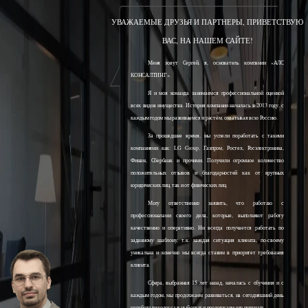
УВАЖАЕМЫЕ ДРУЗЬЯ И ПАРТНЕРЫ, ПРИВЕТСТВУЮ
ВАС, НА НАШЕМ САЙТЕ!
Меня зовут Сергей, я, основатель компании «АЛС
КОНСАЛТИНГ».
Я и моя команда занимаемся профессиональной оценкой
всех видов имущества. История компании началась в 2013 году, с
каждым годом мы развиваемся и растём, охватывая всю Россию.
За прошедшее время, мы успели поработать с такими
компаниями как: LG Group, Газпром, Ростех, Росэлектроника,
Финам, Сбербанк и прочими. Получили огромное количество
положительных отзывов и благодарностей как от крупных
юридических лиц, так и от физических лиц.
Могу ответственно заявить, что работаю с
профессионалами своего дела, которые, выполняют работу
качественно и оперативно. Ни всегда получается работать по
заданному шаблону, т.к. каждая ситуация клиента, по-своему
уникальна и конечно мы всегда ставим в приоритет требования
клиента.
Сфера, выбранная 15 лет назад, началась с обучения и с
каждым годом, мы продолжаем развиваться, на сегодняшний день
наработали колоссальный опыт и продолжаем его получать.