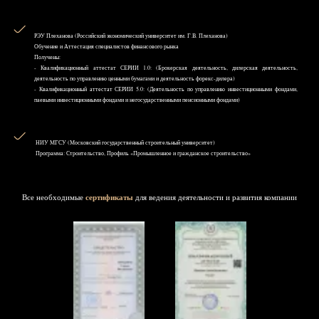
РЭУ Плеханова (Российский экономический университет им. Г.В. Плеханова)
Обучение и Аттестация специалистов финансового рынка
Получены:
- Квалификационный аттестат СЕРИИ 1.0: (Брокерская деятельность, дилерская деятельность,
деятельность по управлению ценными бумагами и деятельность форекс-дилера)
- Квалификационный аттестат СЕРИИ 5.0: (Деятельность по управлению инвестиционными фондами,
паевыми инвестиционными фондами и негосударственными пенсионными фондами)
НИУ MГСУ (Московский государственный строительный университет)
Программа: Строительство, Профиль «Промышленное и гражданское строительство»
Все необходимые
сертификаты
для ведения деятельности и развития компании