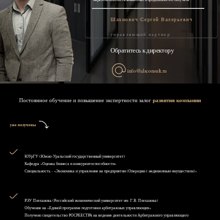
Шахнович Сергей Валерьевич
управляющий партнер
Обратитесь к директору
info@alsconsult.ru
Постоянное обучение и повышение экспертности залог
развития компании
уже получены
ЮУрГУ (Южно-Уральский государственный университет)
Кафедра «Оценка бизнеса и конкурентоспособности»
Специальность - «Экономика и управление на предприятии (Операции с недвижимым имуществом)»
РЭУ Плеханова (Российский экономический университет им. Г.В. Плеханова)
Обучение на «Единой программе подготовки арбитражных управляющих»
Получено свидетельство РОСРЕЕСТРА на ведение деятельности Арбитражного управляющего