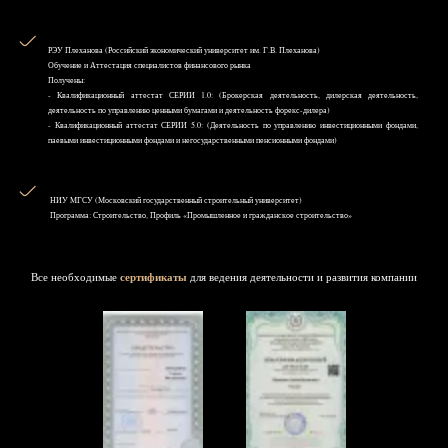
РЭУ Плеханова (Российский экономический университет им. Г.В. Плеханова)
Обучение и Аттестация специалистов финансового рынка
Получены:
- Квалификационный аттестат СЕРИИ 1.0: (Брокерская деятельность, дилерская деятельность,
деятельность по управлению ценными бумагами и деятельность форекс-дилера)
- Квалификационный аттестат СЕРИИ 5.0: (Деятельность по управлению инвестиционными фондами,
паевыми инвестиционными фондами и негосударственными пенсионными фондами)
НИУ MГСУ (Московский государственный строительный университет)
Программа: Строительство, Профиль «Промышленное и гражданское строительство»
Все необходимые
сертификаты
для ведения деятельности и развития компании