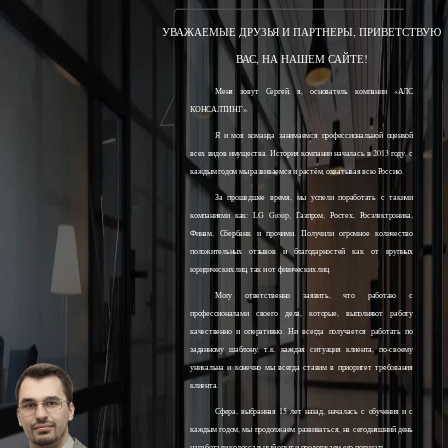
УВАЖАЕМЫЕ ДРУЗЬЯ И ПАРТНЕРЫ, ПРИВЕТСТВУЮ
ВАС, НА НАШЕМ САЙТЕ!
Меня зовут Сергей, я, основатель компании «АЛС
КОНСАЛТИНГ».
Я и моя команда занимаемся профессиональной оценкой
всех видов имущества. История компании началась в 2013 году, с
каждым годом мы развиваемся и растём, охватывая всю Россию.
За прошедшее время, мы успели поработать с такими
компаниями как: LG Group, Газпром, Ростех, Росэлектроника,
Финам, Сбербанк и прочими. Получили огромное количество
положительных отзывов и благодарностей как от крупных
юридических лиц, так и от физических лиц.
Могу ответственно заявить, что работаю с
профессионалами своего дела, которые, выполняют работу
качественно и оперативно. Ни всегда получается работать по
заданному шаблону, т.к. каждая ситуация клиента, по-своему
уникальна и конечно мы всегда ставим в приоритет требования
клиента.
Сфера, выбранная 15 лет назад, началась с обучения и с
каждым годом, мы продолжаем развиваться, на сегодняшний день
наработали колоссальный опыт и продолжаем его получать.