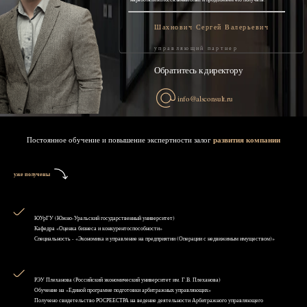
Шахнович Сергей Валерьевич
управляющий партнер
Обратитесь к директору
info@alsconsult.ru
Постоянное обучение и повышение экспертности залог
развития компании
уже получены
ЮУрГУ (Южно-Уральский государственный университет)
Кафедра «Оценка бизнеса и конкурентоспособности»
Специальность - «Экономика и управление на предприятии (Операции с недвижимым имуществом)»
РЭУ Плеханова (Российский экономический университет им. Г.В. Плеханова)
Обучение на «Единой программе подготовки арбитражных управляющих»
Получено свидетельство РОСРЕЕСТРА на ведение деятельности Арбитражного управляющего