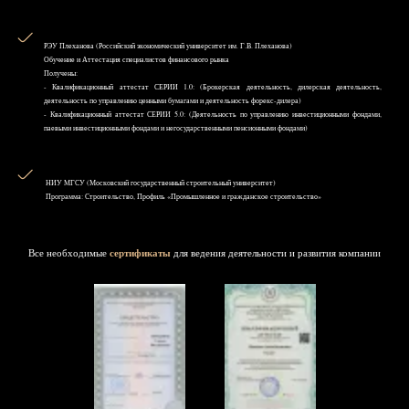
РЭУ Плеханова (Российский экономический университет им. Г.В. Плеханова)
Обучение и Аттестация специалистов финансового рынка
Получены:
- Квалификационный аттестат СЕРИИ 1.0: (Брокерская деятельность, дилерская деятельность,
деятельность по управлению ценными бумагами и деятельность форекс-дилера)
- Квалификационный аттестат СЕРИИ 5.0: (Деятельность по управлению инвестиционными фондами,
паевыми инвестиционными фондами и негосударственными пенсионными фондами)
НИУ MГСУ (Московский государственный строительный университет)
Программа: Строительство, Профиль «Промышленное и гражданское строительство»
Все необходимые
сертификаты
для ведения деятельности и развития компании