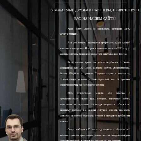
УВАЖАЕМЫЕ ДРУЗЬЯ И ПАРТНЕРЫ, ПРИВЕТСТВУЮ
ВАС, НА НАШЕМ САЙТЕ!
Меня зовут Сергей, я, основатель компании «АЛС
КОНСАЛТИНГ».
Я и моя команда занимаемся профессиональной оценкой
всех видов имущества. История компании началась в 2013 году, с
каждым годом мы развиваемся и растём, охватывая всю Россию.
За прошедшее время, мы успели поработать с такими
компаниями как: LG Group, Газпром, Ростех, Росэлектроника,
Финам, Сбербанк и прочими. Получили огромное количество
положительных отзывов и благодарностей как от крупных
юридических лиц, так и от физических лиц.
Могу ответственно заявить, что работаю с
профессионалами своего дела, которые, выполняют работу
качественно и оперативно. Ни всегда получается работать по
заданному шаблону, т.к. каждая ситуация клиента, по-своему
уникальна и конечно мы всегда ставим в приоритет требования
клиента.
Сфера, выбранная 15 лет назад, началась с обучения и с
каждым годом, мы продолжаем развиваться, на сегодняшний день
наработали колоссальный опыт и продолжаем его получать.