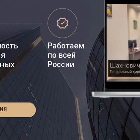
ность
Работаем
ия
по всей
нных
России
ЦИЯ