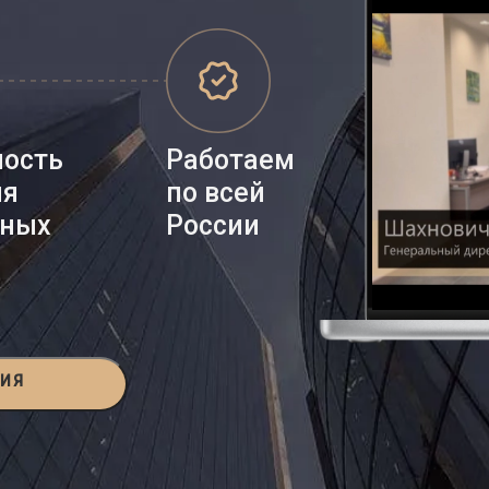
ность
Работаем
ия
по всей
нных
России
ЦИЯ