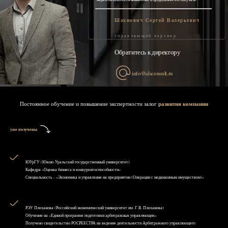
Шахнович Сергей Валерьевич
управляющий партнер
Обратитесь к директору
info@alsconsult.ru
Постоянное обучение и повышение экспертности залог
развития компании
уже получены
ЮУрГУ (Южно-Уральский государственный университет)
Кафедра «Оценка бизнеса и конкурентоспособности»
Специальность - «Экономика и управление на предприятии (Операции с недвижимым имуществом)»
РЭУ Плеханова (Российский экономический университет им. Г.В. Плеханова)
Обучение на «Единой программе подготовки арбитражных управляющих»
Получено свидетельство РОСРЕЕСТРА на ведение деятельности Арбитражного управляющего