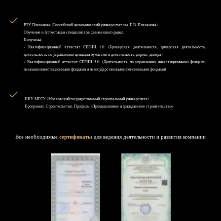
РЭУ Плеханова (Российский экономический университет им. Г.В. Плеханова)
Обучение и Аттестация специалистов финансового рынка
Получены:
- Квалификационный аттестат СЕРИИ 1.0: (Брокерская деятельность, дилерская деятельность,
деятельность по управлению ценными бумагами и деятельность форекс-дилера)
- Квалификационный аттестат СЕРИИ 5.0: (Деятельность по управлению инвестиционными фондами,
паевыми инвестиционными фондами и негосударственными пенсионными фондами)
НИУ MГСУ (Московский государственный строительный университет)
Программа: Строительство, Профиль «Промышленное и гражданское строительство»
Все необходимые
сертификаты
для ведения деятельности и развития компании