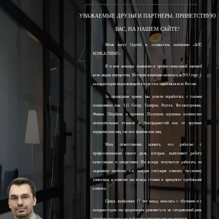
УВАЖАЕМЫЕ ДРУЗЬЯ И ПАРТНЕРЫ, ПРИВЕТСТВУЮ
ВАС, НА НАШЕМ САЙТЕ!
Меня зовут Сергей, я, основатель компании «АЛС
КОНСАЛТИНГ».
Я и моя команда занимаемся профессиональной оценкой
всех видов имущества. История компании началась в 2013 году, с
каждым годом мы развиваемся и растём, охватывая всю Россию.
За прошедшее время, мы успели поработать с такими
компаниями как: LG Group, Газпром, Ростех, Росэлектроника,
Финам, Сбербанк и прочими. Получили огромное количество
положительных отзывов и благодарностей как от крупных
юридических лиц, так и от физических лиц.
Могу ответственно заявить, что работаю с
профессионалами своего дела, которые, выполняют работу
качественно и оперативно. Ни всегда получается работать по
заданному шаблону, т.к. каждая ситуация клиента, по-своему
уникальна и конечно мы всегда ставим в приоритет требования
клиента.
Сфера, выбранная 15 лет назад, началась с обучения и с
каждым годом, мы продолжаем развиваться, на сегодняшний день
наработали колоссальный опыт и продолжаем его получать.