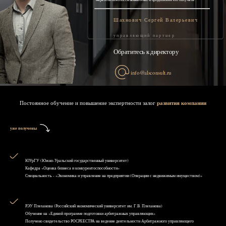
Шахнович Сергей Валерьевич
управляющий партнер
Обратитесь к директору
info@alsconsult.ru
Постоянное обучение и повышение экспертности залог
развития компании
уже получены
ЮУрГУ (Южно-Уральский государственный университет)
Кафедра «Оценка бизнеса и конкурентоспособности»
Специальность - «Экономика и управление на предприятии (Операции с недвижимым имуществом)»
РЭУ Плеханова (Российский экономический университет им. Г.В. Плеханова)
Обучение на «Единой программе подготовки арбитражных управляющих»
Получено свидетельство РОСРЕЕСТРА на ведение деятельности Арбитражного управляющего