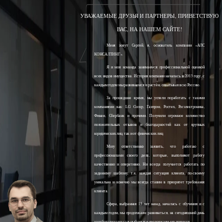
УВАЖАЕМЫЕ ДРУЗЬЯ И ПАРТНЕРЫ, ПРИВЕТСТВУЮ
ВАС, НА НАШЕМ САЙТЕ!
Меня зовут Сергей, я, основатель компании «АЛС
КОНСАЛТИНГ».
Я и моя команда занимаемся профессиональной оценкой
всех видов имущества. История компании началась в 2013 году, с
каждым годом мы развиваемся и растём, охватывая всю Россию.
За прошедшее время, мы успели поработать с такими
компаниями как: LG Group, Газпром, Ростех, Росэлектроника,
Финам, Сбербанк и прочими. Получили огромное количество
положительных отзывов и благодарностей как от крупных
юридических лиц, так и от физических лиц.
Могу ответственно заявить, что работаю с
профессионалами своего дела, которые, выполняют работу
качественно и оперативно. Ни всегда получается работать по
заданному шаблону, т.к. каждая ситуация клиента, по-своему
уникальна и конечно мы всегда ставим в приоритет требования
клиента.
Сфера, выбранная 15 лет назад, началась с обучения и с
каждым годом, мы продолжаем развиваться, на сегодняшний день
наработали колоссальный опыт и продолжаем его получать.