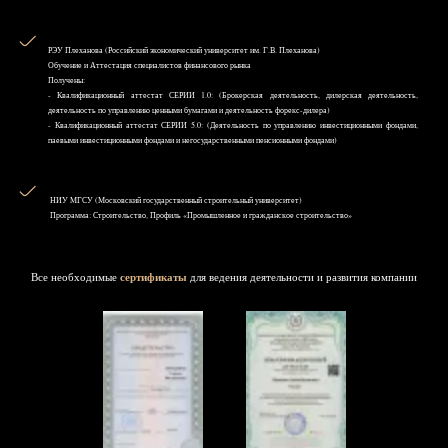
РЭУ Плеханова (Российский экономический университет им. Г.В. Плеханова)
Обучение и Аттестация специалистов финансового рынка
Получены:
- Квалификационный аттестат СЕРИИ 1.0: (Брокерская деятельность, дилерская деятельность,
деятельность по управлению ценными бумагами и деятельность форекс-дилера)
- Квалификационный аттестат СЕРИИ 5.0: (Деятельность по управлению инвестиционными фондами,
паевыми инвестиционными фондами и негосударственными пенсионными фондами)
НИУ MГСУ (Московский государственный строительный университет)
Программа: Строительство, Профиль «Промышленное и гражданское строительство»
Все необходимые
сертификаты
для ведения деятельности и развития компании