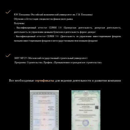
РЭУ Плеханова (Российский экономический университет им. Г.В. Плеханова)
Обучение и Аттестация специалистов финансового рынка
Получены:
- Квалификационный аттестат СЕРИИ 1.0: (Брокерская деятельность, дилерская деятельность,
деятельность по управлению ценными бумагами и деятельность форекс-дилера)
- Квалификационный аттестат СЕРИИ 5.0: (Деятельность по управлению инвестиционными фондами,
паевыми инвестиционными фондами и негосударственными пенсионными фондами)
НИУ MГСУ (Московский государственный строительный университет)
Программа: Строительство, Профиль «Промышленное и гражданское строительство»
Все необходимые
сертификаты
для ведения деятельности и развития компании