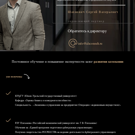
Шахнович Сергей Валерьевич
управляющий партнер
Обратитесь к директору
info@alsconsult.ru
Постоянное обучение и повышение экспертности залог
развития компании
уже получены
ЮУрГУ (Южно-Уральский государственный университет)
Кафедра «Оценка бизнеса и конкурентоспособности»
Специальность - «Экономика и управление на предприятии (Операции с недвижимым имуществом)»
РЭУ Плеханова (Российский экономический университет им. Г.В. Плеханова)
Обучение на «Единой программе подготовки арбитражных управляющих»
Получено свидетельство РОСРЕЕСТРА на ведение деятельности Арбитражного управляющего