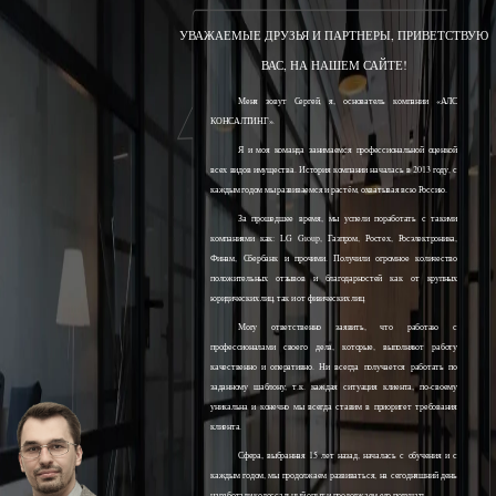
УВАЖАЕМЫЕ ДРУЗЬЯ И ПАРТНЕРЫ, ПРИВЕТСТВУЮ
ВАС, НА НАШЕМ САЙТЕ!
Меня зовут Сергей, я, основатель компании «АЛС
КОНСАЛТИНГ».
Я и моя команда занимаемся профессиональной оценкой
всех видов имущества. История компании началась в 2013 году, с
каждым годом мы развиваемся и растём, охватывая всю Россию.
За прошедшее время, мы успели поработать с такими
компаниями как: LG Group, Газпром, Ростех, Росэлектроника,
Финам, Сбербанк и прочими. Получили огромное количество
положительных отзывов и благодарностей как от крупных
юридических лиц, так и от физических лиц.
Могу ответственно заявить, что работаю с
профессионалами своего дела, которые, выполняют работу
качественно и оперативно. Ни всегда получается работать по
заданному шаблону, т.к. каждая ситуация клиента, по-своему
уникальна и конечно мы всегда ставим в приоритет требования
клиента.
Сфера, выбранная 15 лет назад, началась с обучения и с
каждым годом, мы продолжаем развиваться, на сегодняшний день
наработали колоссальный опыт и продолжаем его получать.