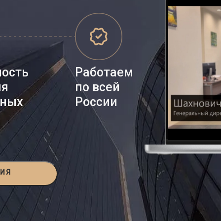
ность
Работаем
ия
по всей
нных
России
ЦИЯ