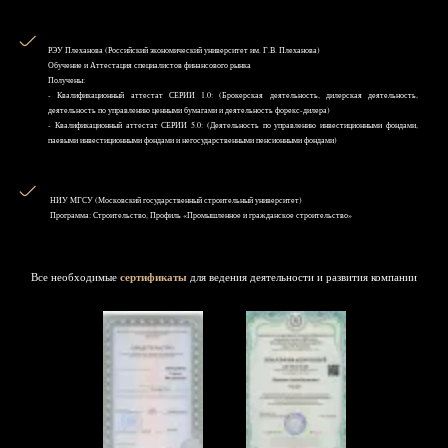
РЭУ Плеханова (Российский экономический университет им. Г.В. Плеханова)
Обучение и Аттестация специалистов финансового рынка
Получены:
- Квалификационный аттестат СЕРИИ 1.0: (Брокерская деятельность, дилерская деятельность,
деятельность по управлению ценными бумагами и деятельность форекс-дилера)
- Квалификационный аттестат СЕРИИ 5.0: (Деятельность по управлению инвестиционными фондами,
паевыми инвестиционными фондами и негосударственными пенсионными фондами)
НИУ MГСУ (Московский государственный строительный университет)
Программа: Строительство, Профиль «Промышленное и гражданское строительство»
Все необходимые
сертификаты
для ведения деятельности и развития компании