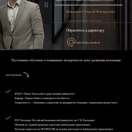
Шахнович Сергей Валерьевич
управляющий партнер
Обратитесь к директору
info@alsconsult.ru
Постоянное обучение и повышение экспертности залог
развития компании
уже получены
ЮУрГУ (Южно-Уральский государственный университет)
Кафедра «Оценка бизнеса и конкурентоспособности»
Специальность - «Экономика и управление на предприятии (Операции с недвижимым имуществом)»
РЭУ Плеханова (Российский экономический университет им. Г.В. Плеханова)
Обучение на «Единой программе подготовки арбитражных управляющих»
Получено свидетельство РОСРЕЕСТРА на ведение деятельности Арбитражного управляющего