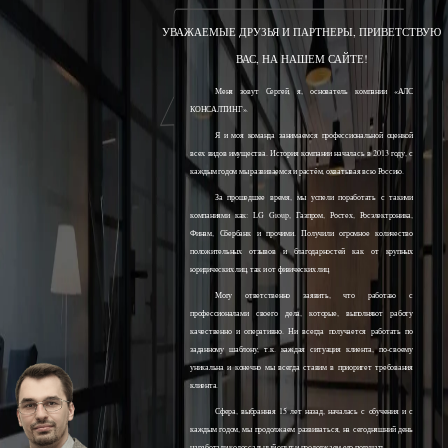
УВАЖАЕМЫЕ ДРУЗЬЯ И ПАРТНЕРЫ, ПРИВЕТСТВУЮ
ВАС, НА НАШЕМ САЙТЕ!
Меня зовут Сергей, я, основатель компании «АЛС
КОНСАЛТИНГ».
Я и моя команда занимаемся профессиональной оценкой
всех видов имущества. История компании началась в 2013 году, с
каждым годом мы развиваемся и растём, охватывая всю Россию.
За прошедшее время, мы успели поработать с такими
компаниями как: LG Group, Газпром, Ростех, Росэлектроника,
Финам, Сбербанк и прочими. Получили огромное количество
положительных отзывов и благодарностей как от крупных
юридических лиц, так и от физических лиц.
Могу ответственно заявить, что работаю с
профессионалами своего дела, которые, выполняют работу
качественно и оперативно. Ни всегда получается работать по
заданному шаблону, т.к. каждая ситуация клиента, по-своему
уникальна и конечно мы всегда ставим в приоритет требования
клиента.
Сфера, выбранная 15 лет назад, началась с обучения и с
каждым годом, мы продолжаем развиваться, на сегодняшний день
наработали колоссальный опыт и продолжаем его получать.