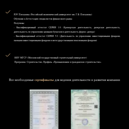
РЭУ Плеханова (Российский экономический университет им. Г.В. Плеханова)
Обучение и Аттестация специалистов финансового рынка
Получены:
- Квалификационный аттестат СЕРИИ 1.0: (Брокерская деятельность, дилерская деятельность,
деятельность по управлению ценными бумагами и деятельность форекс-дилера)
- Квалификационный аттестат СЕРИИ 5.0: (Деятельность по управлению инвестиционными фондами,
паевыми инвестиционными фондами и негосударственными пенсионными фондами)
НИУ MГСУ (Московский государственный строительный университет)
Программа: Строительство, Профиль «Промышленное и гражданское строительство»
Все необходимые
сертификаты
для ведения деятельности и развития компании