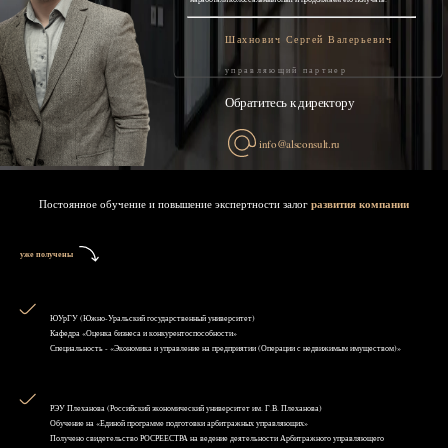
Шахнович Сергей Валерьевич
управляющий партнер
Обратитесь к директору
info@alsconsult.ru
Постоянное обучение и повышение экспертности залог
развития компании
уже получены
ЮУрГУ (Южно-Уральский государственный университет)
Кафедра «Оценка бизнеса и конкурентоспособности»
Специальность - «Экономика и управление на предприятии (Операции с недвижимым имуществом)»
РЭУ Плеханова (Российский экономический университет им. Г.В. Плеханова)
Обучение на «Единой программе подготовки арбитражных управляющих»
Получено свидетельство РОСРЕЕСТРА на ведение деятельности Арбитражного управляющего