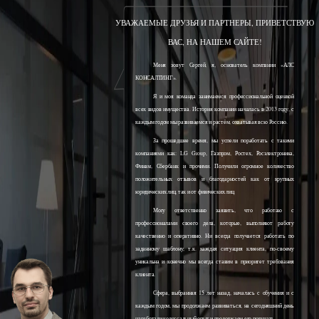
УВАЖАЕМЫЕ ДРУЗЬЯ И ПАРТНЕРЫ, ПРИВЕТСТВУЮ
ВАС, НА НАШЕМ САЙТЕ!
Меня зовут Сергей, я, основатель компании «АЛС
КОНСАЛТИНГ».
Я и моя команда занимаемся профессиональной оценкой
всех видов имущества. История компании началась в 2013 году, с
каждым годом мы развиваемся и растём, охватывая всю Россию.
За прошедшее время, мы успели поработать с такими
компаниями как: LG Group, Газпром, Ростех, Росэлектроника,
Финам, Сбербанк и прочими. Получили огромное количество
положительных отзывов и благодарностей как от крупных
юридических лиц, так и от физических лиц.
Могу ответственно заявить, что работаю с
профессионалами своего дела, которые, выполняют работу
качественно и оперативно. Ни всегда получается работать по
заданному шаблону, т.к. каждая ситуация клиента, по-своему
уникальна и конечно мы всегда ставим в приоритет требования
клиента.
Сфера, выбранная 15 лет назад, началась с обучения и с
каждым годом, мы продолжаем развиваться, на сегодняшний день
наработали колоссальный опыт и продолжаем его получать.