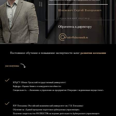
Шахнович Сергей Валерьевич
управляющий партнер
Обратитесь к директору
info@alsconsult.ru
Постоянное обучение и повышение экспертности залог
развития компании
уже получены
ЮУрГУ (Южно-Уральский государственный университет)
Кафедра «Оценка бизнеса и конкурентоспособности»
Специальность - «Экономика и управление на предприятии (Операции с недвижимым имуществом)»
РЭУ Плеханова (Российский экономический университет им. Г.В. Плеханова)
Обучение на «Единой программе подготовки арбитражных управляющих»
Получено свидетельство РОСРЕЕСТРА на ведение деятельности Арбитражного управляющего