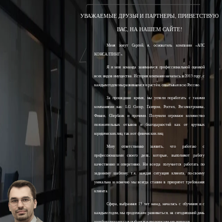
УВАЖАЕМЫЕ ДРУЗЬЯ И ПАРТНЕРЫ, ПРИВЕТСТВУЮ
ВАС, НА НАШЕМ САЙТЕ!
Меня зовут Сергей, я, основатель компании «АЛС
КОНСАЛТИНГ».
Я и моя команда занимаемся профессиональной оценкой
всех видов имущества. История компании началась в 2013 году, с
каждым годом мы развиваемся и растём, охватывая всю Россию.
За прошедшее время, мы успели поработать с такими
компаниями как: LG Group, Газпром, Ростех, Росэлектроника,
Финам, Сбербанк и прочими. Получили огромное количество
положительных отзывов и благодарностей как от крупных
юридических лиц, так и от физических лиц.
Могу ответственно заявить, что работаю с
профессионалами своего дела, которые, выполняют работу
качественно и оперативно. Ни всегда получается работать по
заданному шаблону, т.к. каждая ситуация клиента, по-своему
уникальна и конечно мы всегда ставим в приоритет требования
клиента.
Сфера, выбранная 15 лет назад, началась с обучения и с
каждым годом, мы продолжаем развиваться, на сегодняшний день
наработали колоссальный опыт и продолжаем его получать.