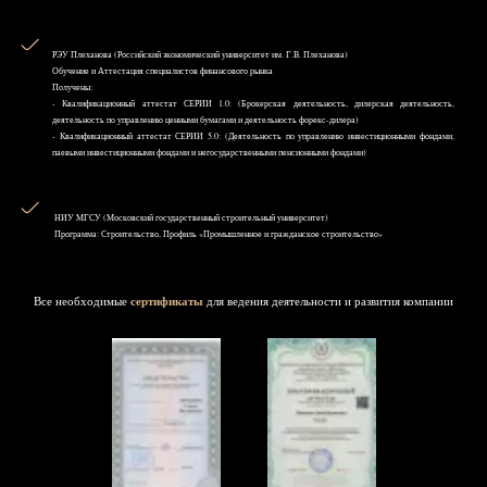
РЭУ Плеханова (Российский экономический университет им. Г.В. Плеханова)
Обучение и Аттестация специалистов финансового рынка
Получены:
- Квалификационный аттестат СЕРИИ 1.0: (Брокерская деятельность, дилерская деятельность,
деятельность по управлению ценными бумагами и деятельность форекс-дилера)
- Квалификационный аттестат СЕРИИ 5.0: (Деятельность по управлению инвестиционными фондами,
паевыми инвестиционными фондами и негосударственными пенсионными фондами)
НИУ MГСУ (Московский государственный строительный университет)
Программа: Строительство, Профиль «Промышленное и гражданское строительство»
Все необходимые
сертификаты
для ведения деятельности и развития компании