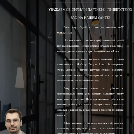
УВАЖАЕМЫЕ ДРУЗЬЯ И ПАРТНЕРЫ, ПРИВЕТСТВУЮ
ВАС, НА НАШЕМ САЙТЕ!
Меня зовут Сергей, я, основатель компании «АЛС
КОНСАЛТИНГ».
Я и моя команда занимаемся профессиональной оценкой
всех видов имущества. История компании началась в 2013 году, с
каждым годом мы развиваемся и растём, охватывая всю Россию.
За прошедшее время, мы успели поработать с такими
компаниями как: LG Group, Газпром, Ростех, Росэлектроника,
Финам, Сбербанк и прочими. Получили огромное количество
положительных отзывов и благодарностей как от крупных
юридических лиц, так и от физических лиц.
Могу ответственно заявить, что работаю с
профессионалами своего дела, которые, выполняют работу
качественно и оперативно. Ни всегда получается работать по
заданному шаблону, т.к. каждая ситуация клиента, по-своему
уникальна и конечно мы всегда ставим в приоритет требования
клиента.
Сфера, выбранная 15 лет назад, началась с обучения и с
каждым годом, мы продолжаем развиваться, на сегодняшний день
наработали колоссальный опыт и продолжаем его получать.