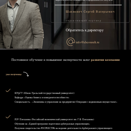
Шахнович Сергей Валерьевич
управляющий партнер
Обратитесь к директору
info@alsconsult.ru
Постоянное обучение и повышение экспертности залог
развития компании
уже получены
ЮУрГУ (Южно-Уральский государственный университет)
Кафедра «Оценка бизнеса и конкурентоспособности»
Специальность - «Экономика и управление на предприятии (Операции с недвижимым имуществом)»
РЭУ Плеханова (Российский экономический университет им. Г.В. Плеханова)
Обучение на «Единой программе подготовки арбитражных управляющих»
Получено свидетельство РОСРЕЕСТРА на ведение деятельности Арбитражного управляющего