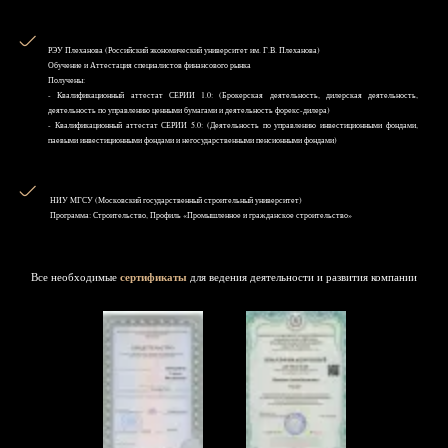
РЭУ Плеханова (Российский экономический университет им. Г.В. Плеханова)
Обучение и Аттестация специалистов финансового рынка
Получены:
- Квалификационный аттестат СЕРИИ 1.0: (Брокерская деятельность, дилерская деятельность,
деятельность по управлению ценными бумагами и деятельность форекс-дилера)
- Квалификационный аттестат СЕРИИ 5.0: (Деятельность по управлению инвестиционными фондами,
паевыми инвестиционными фондами и негосударственными пенсионными фондами)
НИУ MГСУ (Московский государственный строительный университет)
Программа: Строительство, Профиль «Промышленное и гражданское строительство»
Все необходимые
сертификаты
для ведения деятельности и развития компании