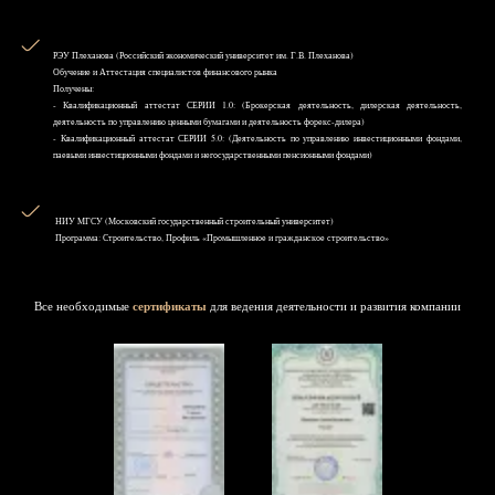
РЭУ Плеханова (Российский экономический университет им. Г.В. Плеханова)
Обучение и Аттестация специалистов финансового рынка
Получены:
- Квалификационный аттестат СЕРИИ 1.0: (Брокерская деятельность, дилерская деятельность,
деятельность по управлению ценными бумагами и деятельность форекс-дилера)
- Квалификационный аттестат СЕРИИ 5.0: (Деятельность по управлению инвестиционными фондами,
паевыми инвестиционными фондами и негосударственными пенсионными фондами)
НИУ MГСУ (Московский государственный строительный университет)
Программа: Строительство, Профиль «Промышленное и гражданское строительство»
Все необходимые
сертификаты
для ведения деятельности и развития компании