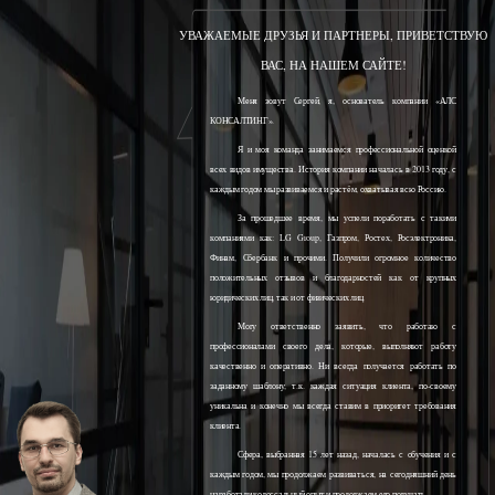
УВАЖАЕМЫЕ ДРУЗЬЯ И ПАРТНЕРЫ, ПРИВЕТСТВУЮ
ВАС, НА НАШЕМ САЙТЕ!
Меня зовут Сергей, я, основатель компании «АЛС
КОНСАЛТИНГ».
Я и моя команда занимаемся профессиональной оценкой
всех видов имущества. История компании началась в 2013 году, с
каждым годом мы развиваемся и растём, охватывая всю Россию.
За прошедшее время, мы успели поработать с такими
компаниями как: LG Group, Газпром, Ростех, Росэлектроника,
Финам, Сбербанк и прочими. Получили огромное количество
положительных отзывов и благодарностей как от крупных
юридических лиц, так и от физических лиц.
Могу ответственно заявить, что работаю с
профессионалами своего дела, которые, выполняют работу
качественно и оперативно. Ни всегда получается работать по
заданному шаблону, т.к. каждая ситуация клиента, по-своему
уникальна и конечно мы всегда ставим в приоритет требования
клиента.
Сфера, выбранная 15 лет назад, началась с обучения и с
каждым годом, мы продолжаем развиваться, на сегодняшний день
наработали колоссальный опыт и продолжаем его получать.