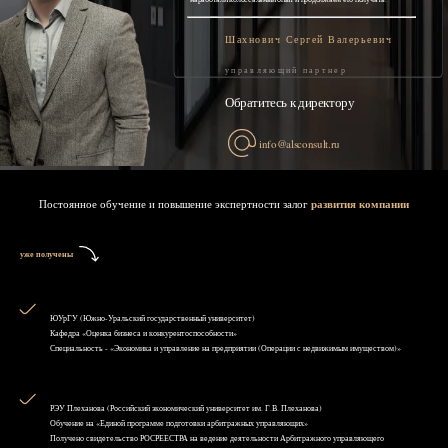
Шахнович Сергей Валерьевич
управляющий партнер
Обратитесь к директору
info@alsconsult.ru
Постоянное обучение и повышение экспертности залог
развития компании
уже получены
ЮУрГУ (Южно-Уральский государственный университет)
Кафедра «Оценка бизнеса и конкурентоспособности»
Специальность - «Экономика и управление на предприятии (Операции с недвижимым имуществом)»
РЭУ Плеханова (Российский экономический университет им. Г.В. Плеханова)
Обучение на «Единой программе подготовки арбитражных управляющих»
Получено свидетельство РОСРЕЕСТРА на ведение деятельности Арбитражного управляющего