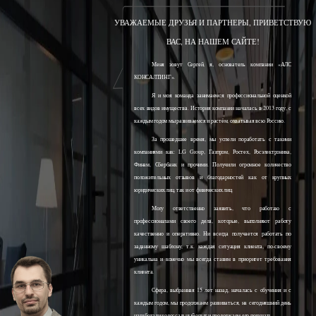
УВАЖАЕМЫЕ ДРУЗЬЯ И ПАРТНЕРЫ, ПРИВЕТСТВУЮ
ВАС, НА НАШЕМ САЙТЕ!
Меня зовут Сергей, я, основатель компании «АЛС
КОНСАЛТИНГ».
Я и моя команда занимаемся профессиональной оценкой
всех видов имущества. История компании началась в 2013 году, с
каждым годом мы развиваемся и растём, охватывая всю Россию.
За прошедшее время, мы успели поработать с такими
компаниями как: LG Group, Газпром, Ростех, Росэлектроника,
Финам, Сбербанк и прочими. Получили огромное количество
положительных отзывов и благодарностей как от крупных
юридических лиц, так и от физических лиц.
Могу ответственно заявить, что работаю с
профессионалами своего дела, которые, выполняют работу
качественно и оперативно. Ни всегда получается работать по
заданному шаблону, т.к. каждая ситуация клиента, по-своему
уникальна и конечно мы всегда ставим в приоритет требования
клиента.
Сфера, выбранная 15 лет назад, началась с обучения и с
каждым годом, мы продолжаем развиваться, на сегодняшний день
наработали колоссальный опыт и продолжаем его получать.