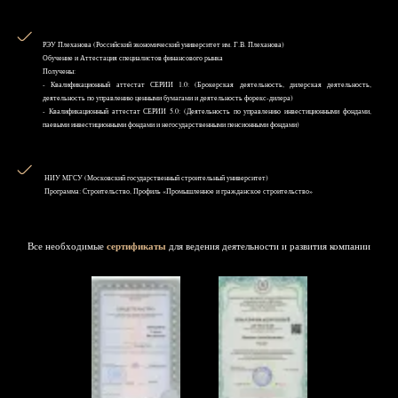
РЭУ Плеханова (Российский экономический университет им. Г.В. Плеханова)
Обучение и Аттестация специалистов финансового рынка
Получены:
- Квалификационный аттестат СЕРИИ 1.0: (Брокерская деятельность, дилерская деятельность,
деятельность по управлению ценными бумагами и деятельность форекс-дилера)
- Квалификационный аттестат СЕРИИ 5.0: (Деятельность по управлению инвестиционными фондами,
паевыми инвестиционными фондами и негосударственными пенсионными фондами)
НИУ MГСУ (Московский государственный строительный университет)
Программа: Строительство, Профиль «Промышленное и гражданское строительство»
Все необходимые
сертификаты
для ведения деятельности и развития компании