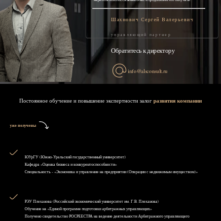
Шахнович Сергей Валерьевич
управляющий партнер
Обратитесь к директору
info@alsconsult.ru
Постоянное обучение и повышение экспертности залог
развития компании
уже получены
ЮУрГУ (Южно-Уральский государственный университет)
Кафедра «Оценка бизнеса и конкурентоспособности»
Специальность - «Экономика и управление на предприятии (Операции с недвижимым имуществом)»
РЭУ Плеханова (Российский экономический университет им. Г.В. Плеханова)
Обучение на «Единой программе подготовки арбитражных управляющих»
Получено свидетельство РОСРЕЕСТРА на ведение деятельности Арбитражного управляющего