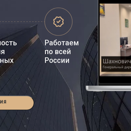
ность
Работаем
ия
по всей
нных
России
ЦИЯ