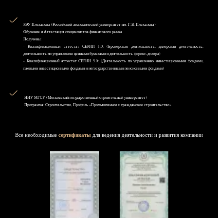
РЭУ Плеханова (Российский экономический университет им. Г.В. Плеханова)
Обучение и Аттестация специалистов финансового рынка
Получены:
- Квалификационный аттестат СЕРИИ 1.0: (Брокерская деятельность, дилерская деятельность,
деятельность по управлению ценными бумагами и деятельность форекс-дилера)
- Квалификационный аттестат СЕРИИ 5.0: (Деятельность по управлению инвестиционными фондами,
паевыми инвестиционными фондами и негосударственными пенсионными фондами)
НИУ MГСУ (Московский государственный строительный университет)
Программа: Строительство, Профиль «Промышленное и гражданское строительство»
Все необходимые
сертификаты
для ведения деятельности и развития компании