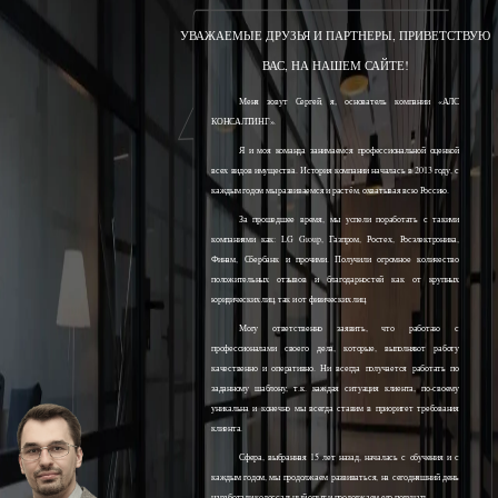
УВАЖАЕМЫЕ ДРУЗЬЯ И ПАРТНЕРЫ, ПРИВЕТСТВУЮ
ВАС, НА НАШЕМ САЙТЕ!
Меня зовут Сергей, я, основатель компании «АЛС
КОНСАЛТИНГ».
Я и моя команда занимаемся профессиональной оценкой
всех видов имущества. История компании началась в 2013 году, с
каждым годом мы развиваемся и растём, охватывая всю Россию.
За прошедшее время, мы успели поработать с такими
компаниями как: LG Group, Газпром, Ростех, Росэлектроника,
Финам, Сбербанк и прочими. Получили огромное количество
положительных отзывов и благодарностей как от крупных
юридических лиц, так и от физических лиц.
Могу ответственно заявить, что работаю с
профессионалами своего дела, которые, выполняют работу
качественно и оперативно. Ни всегда получается работать по
заданному шаблону, т.к. каждая ситуация клиента, по-своему
уникальна и конечно мы всегда ставим в приоритет требования
клиента.
Сфера, выбранная 15 лет назад, началась с обучения и с
каждым годом, мы продолжаем развиваться, на сегодняшний день
наработали колоссальный опыт и продолжаем его получать.