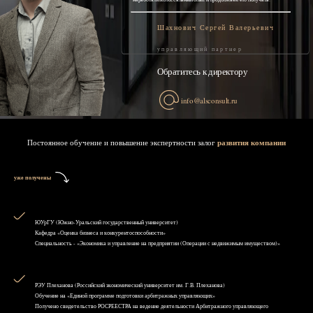
Шахнович Сергей Валерьевич
управляющий партнер
Обратитесь к директору
info@alsconsult.ru
Постоянное обучение и повышение экспертности залог
развития компании
уже получены
ЮУрГУ (Южно-Уральский государственный университет)
Кафедра «Оценка бизнеса и конкурентоспособности»
Специальность - «Экономика и управление на предприятии (Операции с недвижимым имуществом)»
РЭУ Плеханова (Российский экономический университет им. Г.В. Плеханова)
Обучение на «Единой программе подготовки арбитражных управляющих»
Получено свидетельство РОСРЕЕСТРА на ведение деятельности Арбитражного управляющего