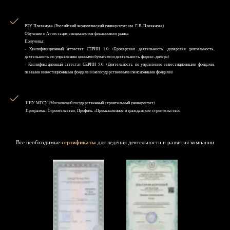
РЭУ Плеханова (Российский экономический университет им. Г.В. Плеханова)
Обучение и Аттестация специалистов финансового рынка
Получены:
- Квалификационный аттестат СЕРИИ 1.0: (Брокерская деятельность, дилерская деятельность,
деятельность по управлению ценными бумагами и деятельность форекс-дилера)
- Квалификационный аттестат СЕРИИ 5.0: (Деятельность по управлению инвестиционными фондами,
паевыми инвестиционными фондами и негосударственными пенсионными фондами)
НИУ MГСУ (Московский государственный строительный университет)
Программа: Строительство, Профиль «Промышленное и гражданское строительство»
Все необходимые
сертификаты
для ведения деятельности и развития компании