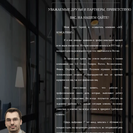
УВАЖАЕМЫЕ ДРУЗЬЯ И ПАРТНЕРЫ, ПРИВЕТСТВУЮ
ВАС, НА НАШЕМ САЙТЕ!
Меня зовут Сергей, я, основатель компании «АЛС
КОНСАЛТИНГ».
Я и моя команда занимаемся профессиональной оценкой
всех видов имущества. История компании началась в 2013 году, с
каждым годом мы развиваемся и растём, охватывая всю Россию.
За прошедшее время, мы успели поработать с такими
компаниями как: LG Group, Газпром, Ростех, Росэлектроника,
Финам, Сбербанк и прочими. Получили огромное количество
положительных отзывов и благодарностей как от крупных
юридических лиц, так и от физических лиц.
Могу ответственно заявить, что работаю с
профессионалами своего дела, которые, выполняют работу
качественно и оперативно. Ни всегда получается работать по
заданному шаблону, т.к. каждая ситуация клиента, по-своему
уникальна и конечно мы всегда ставим в приоритет требования
клиента.
Сфера, выбранная 15 лет назад, началась с обучения и с
каждым годом, мы продолжаем развиваться, на сегодняшний день
наработали колоссальный опыт и продолжаем его получать.