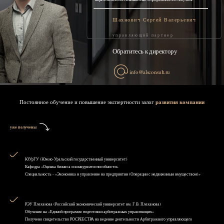
Шахнович Сергей Валерьевич
управляющий партнер
Обратитесь к директору
info@alsconsult.ru
Постоянное обучение и повышение экспертности залог
развития компании
уже получены
ЮУрГУ (Южно-Уральский государственный университет)
Кафедра «Оценка бизнеса и конкурентоспособности»
Специальность - «Экономика и управление на предприятии (Операции с недвижимым имуществом)»
РЭУ Плеханова (Российский экономический университет им. Г.В. Плеханова)
Обучение на «Единой программе подготовки арбитражных управляющих»
Получено свидетельство РОСРЕЕСТРА на ведение деятельности Арбитражного управляющего