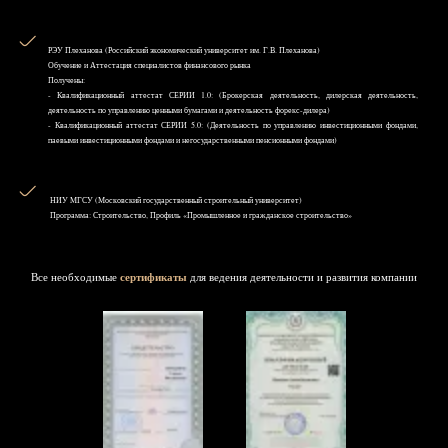
РЭУ Плеханова (Российский экономический университет им. Г.В. Плеханова)
Обучение и Аттестация специалистов финансового рынка
Получены:
- Квалификационный аттестат СЕРИИ 1.0: (Брокерская деятельность, дилерская деятельность,
деятельность по управлению ценными бумагами и деятельность форекс-дилера)
- Квалификационный аттестат СЕРИИ 5.0: (Деятельность по управлению инвестиционными фондами,
паевыми инвестиционными фондами и негосударственными пенсионными фондами)
НИУ MГСУ (Московский государственный строительный университет)
Программа: Строительство, Профиль «Промышленное и гражданское строительство»
Все необходимые
сертификаты
для ведения деятельности и развития компании