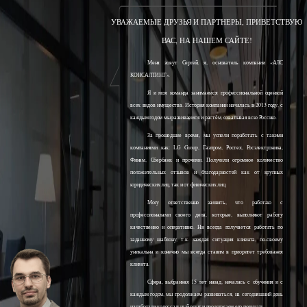
УВАЖАЕМЫЕ ДРУЗЬЯ И ПАРТНЕРЫ, ПРИВЕТСТВУЮ
ВАС, НА НАШЕМ САЙТЕ!
Меня зовут Сергей, я, основатель компании «АЛС
КОНСАЛТИНГ».
Я и моя команда занимаемся профессиональной оценкой
всех видов имущества. История компании началась в 2013 году, с
каждым годом мы развиваемся и растём, охватывая всю Россию.
За прошедшее время, мы успели поработать с такими
компаниями как: LG Group, Газпром, Ростех, Росэлектроника,
Финам, Сбербанк и прочими. Получили огромное количество
положительных отзывов и благодарностей как от крупных
юридических лиц, так и от физических лиц.
Могу ответственно заявить, что работаю с
профессионалами своего дела, которые, выполняют работу
качественно и оперативно. Ни всегда получается работать по
заданному шаблону, т.к. каждая ситуация клиента, по-своему
уникальна и конечно мы всегда ставим в приоритет требования
клиента.
Сфера, выбранная 15 лет назад, началась с обучения и с
каждым годом, мы продолжаем развиваться, на сегодняшний день
наработали колоссальный опыт и продолжаем его получать.