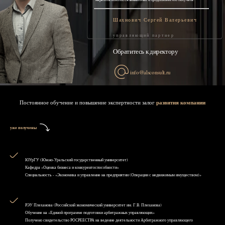
Шахнович Сергей Валерьевич
управляющий партнер
Обратитесь к директору
info@alsconsult.ru
Постоянное обучение и повышение экспертности залог
развития компании
уже получены
ЮУрГУ (Южно-Уральский государственный университет)
Кафедра «Оценка бизнеса и конкурентоспособности»
Специальность - «Экономика и управление на предприятии (Операции с недвижимым имуществом)»
РЭУ Плеханова (Российский экономический университет им. Г.В. Плеханова)
Обучение на «Единой программе подготовки арбитражных управляющих»
Получено свидетельство РОСРЕЕСТРА на ведение деятельности Арбитражного управляющего