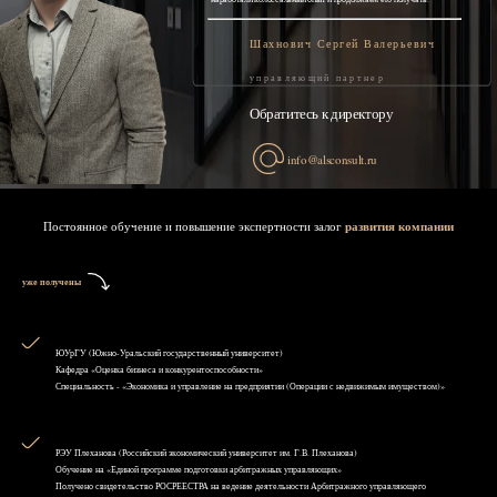
Шахнович Сергей Валерьевич
управляющий партнер
Обратитесь к директору
info@alsconsult.ru
Постоянное обучение и повышение экспертности залог
развития компании
уже получены
ЮУрГУ (Южно-Уральский государственный университет)
Кафедра «Оценка бизнеса и конкурентоспособности»
Специальность - «Экономика и управление на предприятии (Операции с недвижимым имуществом)»
РЭУ Плеханова (Российский экономический университет им. Г.В. Плеханова)
Обучение на «Единой программе подготовки арбитражных управляющих»
Получено свидетельство РОСРЕЕСТРА на ведение деятельности Арбитражного управляющего