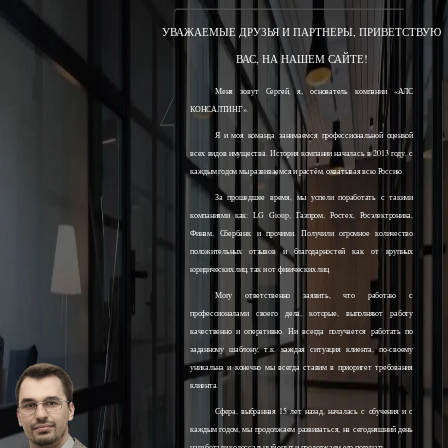
УВАЖАЕМЫЕ ДРУЗЬЯ И ПАРТНЕРЫ, ПРИВЕТСТВУЮ
ВАС, НА НАШЕМ САЙТЕ!
Меня зовут Сергей, я, основатель компании «АЛС
КОНСАЛТИНГ».
Я и моя команда занимаемся профессиональной оценкой
всех видов имущества. История компании началась в 2013 году, с
каждым годом мы развиваемся и растём, охватывая всю Россию.
За прошедшее время, мы успели поработать с такими
компаниями как: LG Group, Газпром, Ростех, Росэлектроника,
Финам, Сбербанк и прочими. Получили огромное количество
положительных отзывов и благодарностей как от крупных
юридических лиц, так и от физических лиц.
Могу ответственно заявить, что работаю с
профессионалами своего дела, которые, выполняют работу
качественно и оперативно. Ни всегда получается работать по
заданному шаблону, т.к. каждая ситуация клиента, по-своему
уникальна и конечно мы всегда ставим в приоритет требования
клиента.
Сфера, выбранная 15 лет назад, началась с обучения и с
каждым годом, мы продолжаем развиваться, на сегодняшний день
наработали колоссальный опыт и продолжаем его получать.