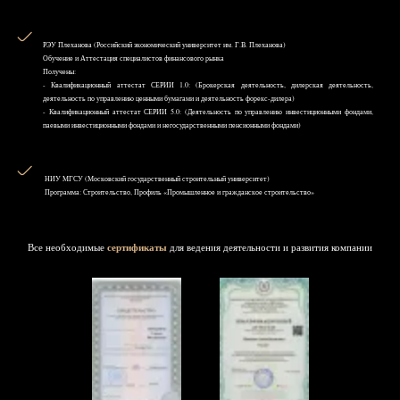
РЭУ Плеханова (Российский экономический университет им. Г.В. Плеханова)
Обучение и Аттестация специалистов финансового рынка
Получены:
- Квалификационный аттестат СЕРИИ 1.0: (Брокерская деятельность, дилерская деятельность,
деятельность по управлению ценными бумагами и деятельность форекс-дилера)
- Квалификационный аттестат СЕРИИ 5.0: (Деятельность по управлению инвестиционными фондами,
паевыми инвестиционными фондами и негосударственными пенсионными фондами)
НИУ MГСУ (Московский государственный строительный университет)
Программа: Строительство, Профиль «Промышленное и гражданское строительство»
Все необходимые
сертификаты
для ведения деятельности и развития компании